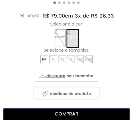
R$ 79,00
em 3x de R$ 26,33
R$
149
,
00
PP
P
M
G
GG
EGG
medidas do produto
COMPRAR