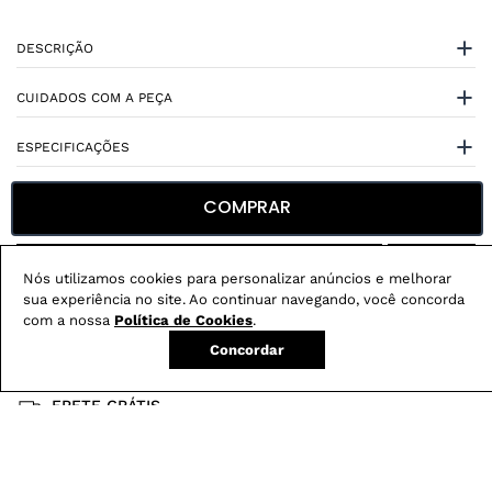
DESCRIÇÃO
CUIDADOS COM A PEÇA
ESPECIFICAÇÕES
COMPRAR
Nós utilizamos cookies para personalizar anúncios e melhorar
sua experiência no site. Ao continuar navegando, você concorda
Não sei meu CEP
com a nossa
Política de Cookies
.
Concordar
Conheça nossos
benefícios
:
FRETE GRÁTIS
Em pedidos acima de R$ 499
Compre no site e retire na loja gratuitamente