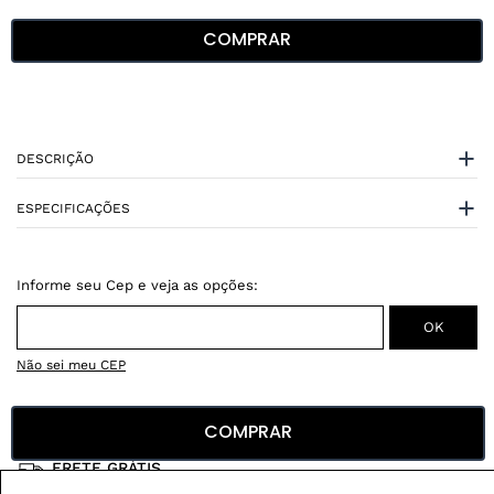
COMPRAR
DESCRIÇÃO
ESPECIFICAÇÕES
Não sei meu CEP
Conheça nossos
benefícios
:
COMPRAR
FRETE GRÁTIS
Em pedidos acima de R$ 499