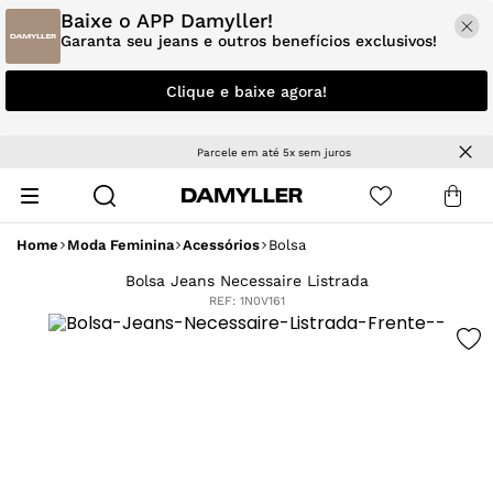
Baixe o APP Damyller!
Garanta seu jeans e outros benefícios exclusivos!
Clique e baixe agora!
Parcele em até 5x sem juros
Home
Moda Feminina
Acessórios
Bolsa
Bolsa Jeans Necessaire Listrada
REF:
1N0V161