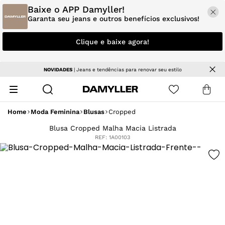
Baixe o APP Damyller!
Garanta seu jeans e outros benefícios exclusivos!
Clique e baixe agora!
NOVIDADES
| Jeans e tendências para renovar seu estilo
Home
Moda Feminina
Blusas
Cropped
Blusa Cropped Malha Macia Listrada
REF:
1A00103