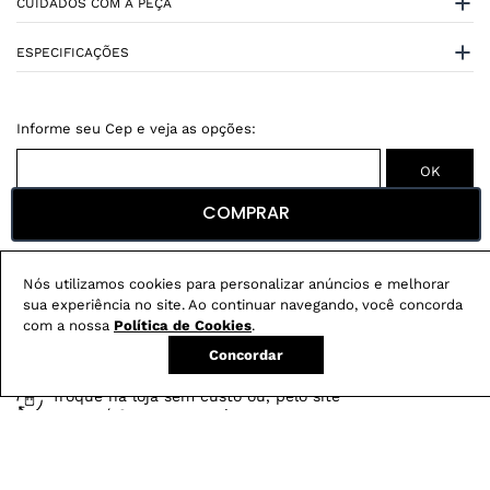
CUIDADOS COM A PEÇA
ESPECIFICAÇÕES
Não sei meu CEP
COMPRAR
Conheça nossos
benefícios
:
Nós utilizamos cookies para personalizar anúncios e melhorar
sua experiência no site. Ao continuar navegando, você concorda
FRETE GRÁTIS
com a nossa
Política de Cookies
.
Em pedidos acima de R$ 499
Concordar
Compre no site e retire na loja gratuitamente
Troque na loja sem custo ou, pelo site
com até 2 trocas gratuitas.