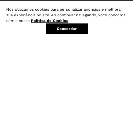
Nós utilizamos cookies para personalizar anúncios e melhorar
sua experiência no site. Ao continuar navegando, você concorda
com a nossa
Política de Cookies
.
Concordar
Não sei meu CEP
Conheça nossos
benefícios
:
FRETE GRÁTIS
Em pedidos acima de R$ 499
Compre no site e retire na loja gratuitamente
Troque na loja sem custo ou, pelo site
com até 2 trocas gratuitas.
Produtos mais vendidos: