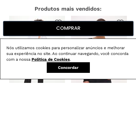
Produtos mais vendidos:
COMPRAR
Nós utilizamos cookies para personalizar anúncios e melhorar
sua experiência no site. Ao continuar navegando, você concorda
com a nossa
Política de Cookies
.
Concordar
Calça Boot Cut
Blusa Feminina em
-
29
%
Resinada G5 C2
Renda com Decote
Canoa
R$
279
,
00
R$
199
,
00
R$
179
,
00
em
3
X de
R$
66
,
33
em
3
X de
R$
59
,
66