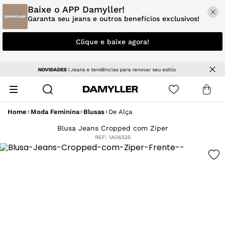
Baixe o APP Damyller!
Garanta seu jeans e outros benefícios exclusivos!
Clique e baixe agora!
Parcele em até 5x sem juros
Home
Moda Feminina
Blusas
De Alça
Blusa Jeans Cropped com Zíper
REF:
1A06525