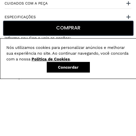
CUIDADOS COM A PEÇA
ESPECIFICAÇÕES
COMPRAR
Nós utilizamos cookies para personalizar anúncios e melhorar
sua experiência no site. Ao continuar navegando, você concorda
com a nossa
Política de Cookies
.
Não sei meu CEP
Concordar
Conheça nossos
benefícios
:
FRETE GRÁTIS
Em pedidos acima de R$ 499
Compre no site e retire na loja gratuitamente
Troque na loja sem custo ou, pelo site
com até 2 trocas gratuitas.