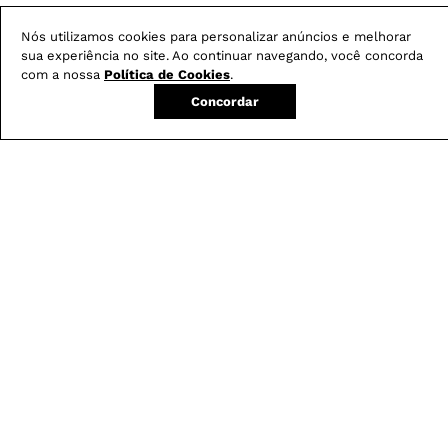
FRETE GRÁTIS
Em pedidos acima de R$ 499
Nós utilizamos cookies para personalizar anúncios e melhorar
sua experiência no site. Ao continuar navegando, você concorda
Compre no site e retire na loja gratuitamente
com a nossa
Política de Cookies
.
Troque na loja sem custo ou, pelo site
Concordar
com até 2 trocas gratuitas.
Produtos mais vendidos: