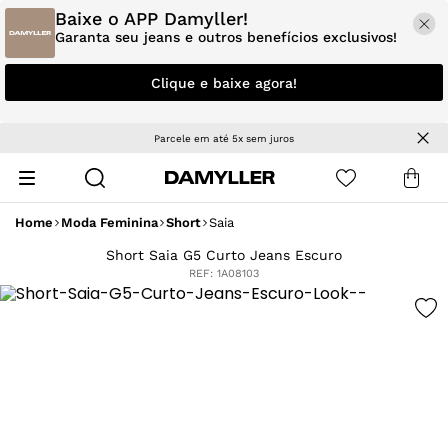
Baixe o APP Damyller!
Garanta seu jeans e outros benefícios exclusivos!
Clique e baixe agora!
Parcele em até 5x sem juros
Home
Moda Feminina
Short
Saia
Short Saia G5 Curto Jeans Escuro
REF:
1A08103