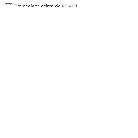
FRETE GRÁTIS
Em pedidos acima de R$ 499
Compre no site e retire na loja gratuitamente
Troque na loja sem custo ou, pelo site
com até 2 trocas gratuitas.
Produtos mais vendidos: