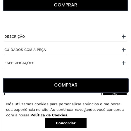
COMPRAR
DESCRIÇÃO
CUIDADOS COM A PEÇA
ESPECIFICAÇÕES
COMPRAR
Nós utilizamos cookies para personalizar anúncios e melhorar
Não sei meu CEP
sua experiência no site. Ao continuar navegando, você concorda
com a nossa
Política de Cookies
.
Conheça nossos
benefícios
:
Concordar