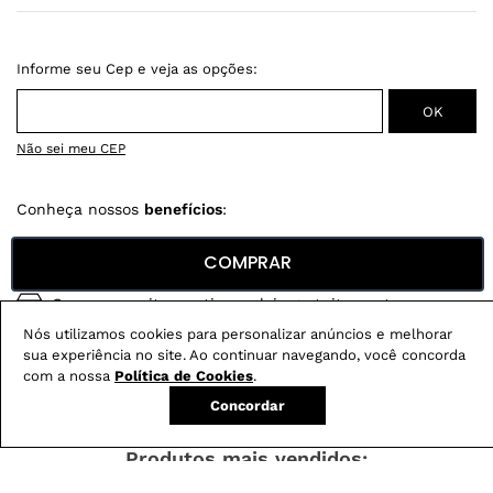
Não sei meu CEP
Conheça nossos
benefícios
:
FRETE GRÁTIS
COMPRAR
Em pedidos acima de R$ 499
Compre no site e retire na loja gratuitamente
Nós utilizamos cookies para personalizar anúncios e melhorar
Troque na loja sem custo ou, pelo site
sua experiência no site. Ao continuar navegando, você concorda
com até 2 trocas gratuitas.
com a nossa
Política de Cookies
.
Concordar
Produtos mais vendidos: