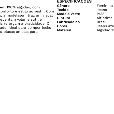
Cores
Jeans azu
dade, ideal para compor looks
Material
Algodão 1
ou blusas amplas para
ma ONG que reúne produtores
cadeia sustentável na produção