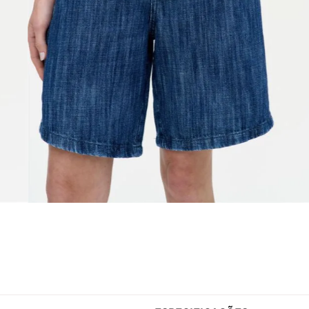
ESPECIFICAÇÕES
Gênero
Feminino
 em 100% algodão, com
Tecido
Jeans
nforto e estilo ao vestir. Com
Modelo Veste
P/38
o, a modelagem traz um visual
Cintura
Altíssima
escentam volume sutil e
Fabricado no
Brasil
is reforçam a praticidade. O