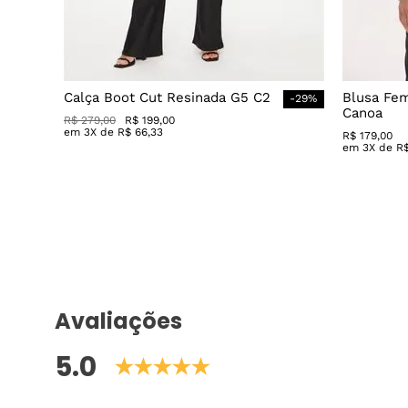
Calça Boot Cut Resinada G5 C2
Blusa Fe
-
29
%
Canoa
R$
279
,
00
R$
199
,
00
em
3
X de
R$
66
,
33
R$
179
,
00
em
3
X de
R
Avaliações
5.0
3 avaliações
EMILIA A.
há 5 meses