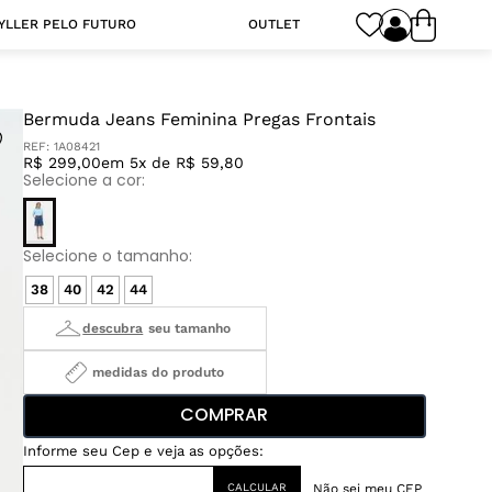
YLLER PELO FUTURO
OUTLET
Bermuda Jeans Feminina Pregas Frontais
REF:
1A08421
R$ 299,00
em 5x de R$ 59,80
38
40
42
44
medidas do produto
COMPRAR
Não sei meu CEP