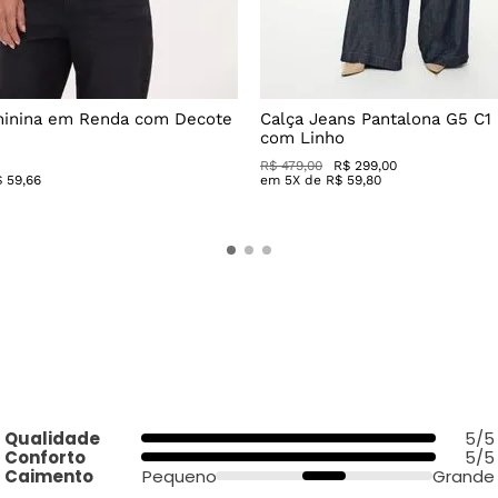
minina em Renda com Decote
Calça Jeans Pantalona G5 C1
com Linho
R$
479
,
00
R$
299
,
00
$
59
,
66
em
5
X de
R$
59
,
80
Qualidade
5/5
Conforto
5/5
Caimento
Pequeno
Grande
comprador verificado