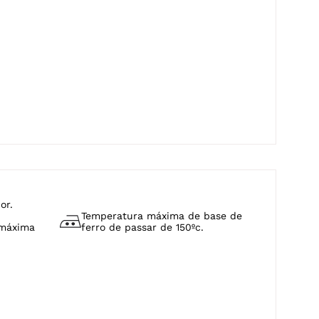
or.
Temperatura máxima de base de
 máxima
ferro de passar de 150ºc.