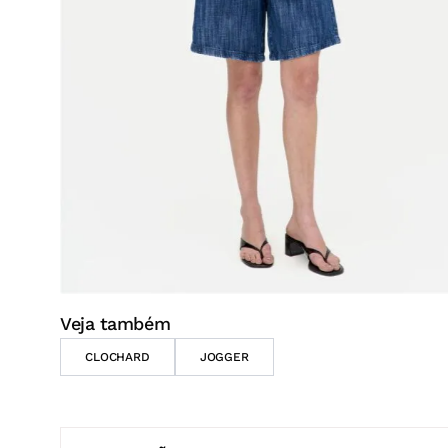
DESCRIÇÃO
A bermuda jeans feminina G4 C25 é confeccionada
estrutura encorpada e caimento solto que garante co
cintura abaixo do umbigo e comprimento mais curt
despojado e contemporâneo. As pregas frontais acr
sofisticação ao design, enquanto os bolsos funciona