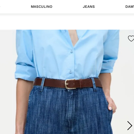
O
MASCULINO
JEANS
DAM
 MASCULINO
Camisas
Jaquetas
 A CATEGORIA