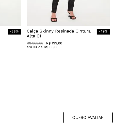
Calça Skinny Resinada Cintura
-
38
%
-
49
%
Alta C1
R$
389
,
00
R$
199
,
00
em
3
X de
R$
66
,
33
QUERO AVALIAR
Ordenar por
esta avaliação foi útil?