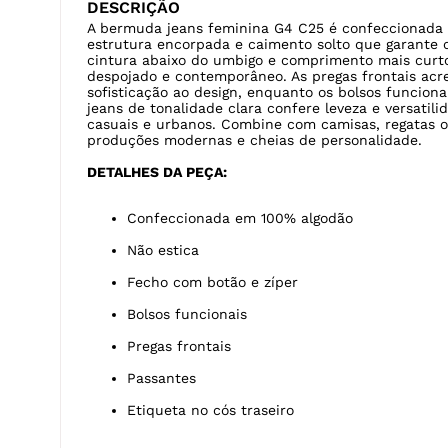
jeans de tonalidade clara confere leveza e versatili
casuais e urbanos. Combine com camisas, regatas 
produções modernas e cheias de personalidade.
DETALHES DA PEÇA:
Confeccionada em 100% algodão
Não estica
Fecho com botão e zíper
Bolsos funcionais
Pregas frontais
Passantes
Etiqueta no cós traseiro
DESTAQUES:
A certificação
BCI A Better Cotton Initiative
é u
e demais áreas envolvidas para garantir uma 