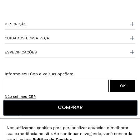
DESCRIÇÃO
CUIDADOS COM A PEÇA
ESPECIFICAÇÕES
Não sei meu CEP
COMPRAR
Conheça nossos
benefícios
:
FRETE GRÁTIS
Nós utilizamos cookies para personalizar anúncios e melhorar
Em pedidos acima de R$ 499
sua experiência no site. Ao continuar navegando, você concorda
com a nossa
Política de Cookies
.