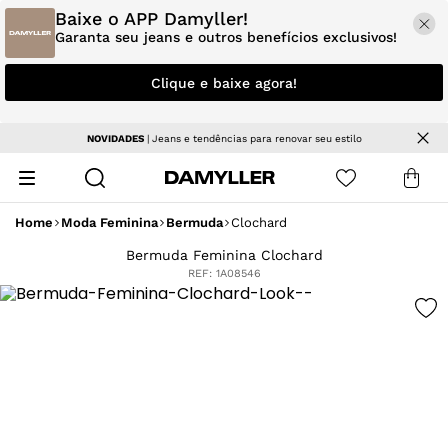
Baixe o APP Damyller!
Garanta seu jeans e outros benefícios exclusivos!
Clique e baixe agora!
NOVIDADES
| Jeans e tendências para renovar seu estilo
Home
Moda Feminina
Bermuda
Clochard
Bermuda Feminina Clochard
REF:
1A08546