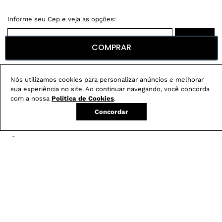
COMPRAR
Não sei meu CEP
Nós utilizamos cookies para personalizar anúncios e melhorar
Conheça nossos
benefícios
:
sua experiência no site. Ao continuar navegando, você concorda
com a nossa
Política de Cookies
.
FRETE GRÁTIS
Em pedidos acima de R$ 499
Concordar
Compre no site e retire na loja gratuitamente
Troque na loja sem custo ou, pelo site
com até 2 trocas gratuitas.
Produtos mais vendidos: