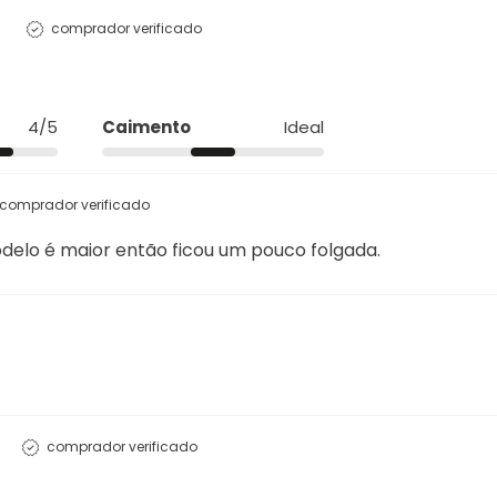
Conforto
4/5
Qualidade
4/5
Caimento
Pequeno
Grande
comprador verificado
4/5
Caimento
Ideal
comprador verificado
elo é maior então ficou um pouco folgada.