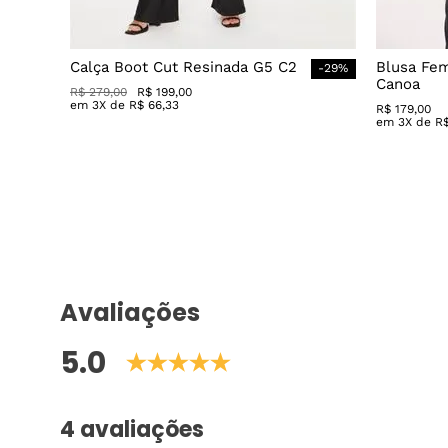
Calça Boot Cut Resinada G5 C2
Blusa Fe
-
29
%
Canoa
R$
279
,
00
R$
199
,
00
em
3
X de
R$
66
,
33
R$
179
,
00
em
3
X de
R
Avaliações