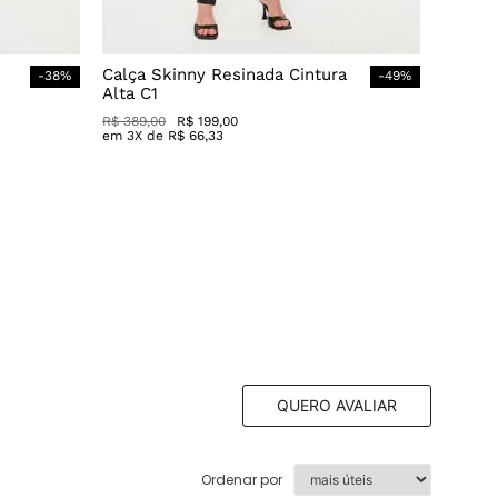
Calça Skinny Resinada Cintura
-
38
%
-
49
%
Alta C1
R$
389
,
00
R$
199
,
00
em
3
X de
R$
66
,
33