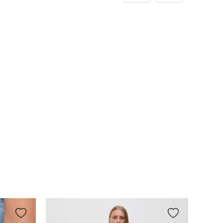
esta avaliação foi útil?
0
0