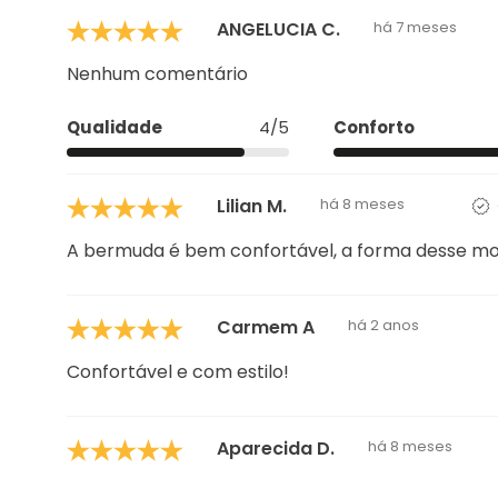
5.0
4 avaliações
ANGELUCIA C.
há 7 meses
Nenhum comentário
Qualidade
4/5
Conforto
Lilian M.
há 8 meses
A bermuda é bem confortável, a forma desse mod
Carmem A
há 2 anos
Confortável e com estilo!