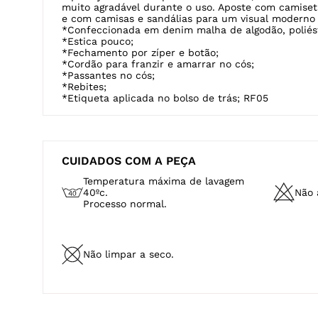
DESCRIÇÃO
A bermuda feminina jogger faz parte da linha MOV
em denim malha de algodão sustentável BCI (A cert
Initiative
é uma ONG que reúne produtores e demais 
uma cadeia sustentável na produção do algodão.), po
aquele jeans com aspecto de moletom, extremament
muito agradável durante o uso. Aposte com camiseta
e com camisas e sandálias para um visual moderno
*Confeccionada em denim malha de algodão, poliést
*Estica pouco;
*Fechamento por zíper e botão;
*Cordão para franzir e amarrar no cós;
*Passantes no cós;
*Rebites;
*Etiqueta aplicada no bolso de trás; RF05
CUIDADOS COM A PEÇA
Temperatura máxima de lavagem
40ºc.
Não a
Processo normal.