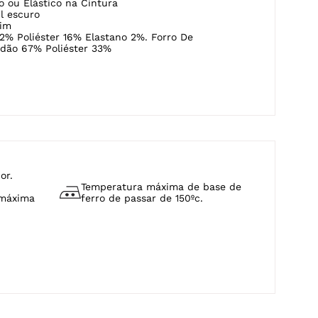
 ou Elástico na Cintura
l escuro
im
2% Poliéster 16% Elastano 2%. Forro De
odão 67% Poliéster 33%
or.
Temperatura máxima de base de
 máxima
ferro de passar de 150ºc.