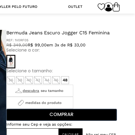
YLLER PELO FUTURO
OUTLET
Bermuda Jeans Escuro Jogger C15 Feminina
REF:
1V0RF05
R$
349
,
00
R$ 99,00
em 3x de R$ 33,00
36
38
40
42
44
46
48
medidas do produto
COMPRAR
Não sei meu CEP