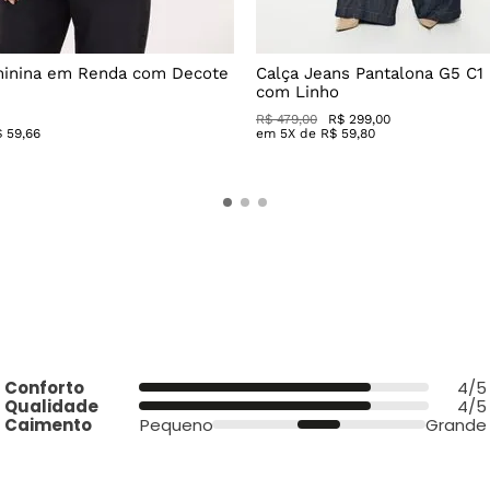
minina em Renda com Decote
Calça Jeans Pantalona G5 C1
com Linho
R$
479
,
00
R$
299
,
00
$
59
,
66
em
5
X de
R$
59
,
80