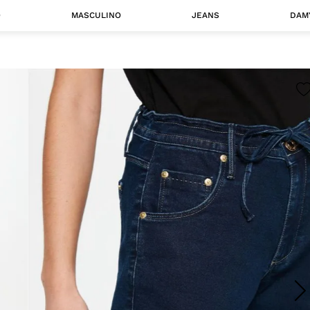
O
MASCULINO
JEANS
DAM
 MASCULINO
Camisas
Jaquetas
 A CATEGORIA