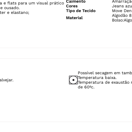
ESPECIFICAÇÕES
Gênero
Feminino
E DENIM pois é confeccionada
Tecido
Jeans
ificação BCI A
Better Cotton
Modelo Veste
P/38
áreas envolvidas para garantir
Cintura
Média-G3
liéster e elastano, que é
Fabricado no
Brasil
e macio e confortável, sendo
Caimento
Amarração
 e flats para um visual prático
Cores
Jeans azu
 e ousado.
Tipo de Tecido
Move Den
er e elastano;
Algodão 8
Material
Bolso:Alg
Possível secagem em tamb
Temperatura baixa.
lvejar.
Temperatura de exaustão
de 60ºc.