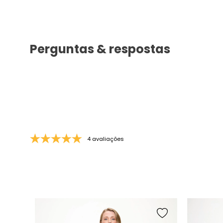
Aparecida D.
há 8 meses
Perguntas & respostas
4 avaliações