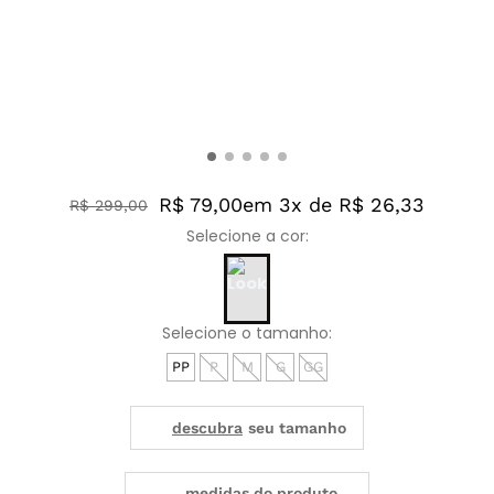
R$ 79,00
em 3x de R$ 26,33
R$
299
,
00
PP
P
M
G
GG
medidas do produto