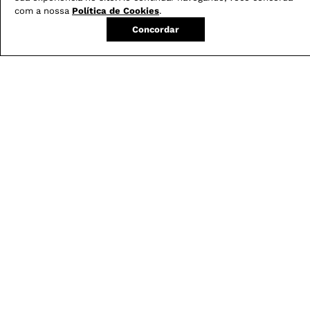
com a nossa
Política de Cookies
.
Concordar
Calça Boot Cut
Blusa Feminina em
-
29
%
Resinada G5 C2
Renda com Decote
Canoa
R$
279
,
00
R$
199
,
00
R$
179
,
00
em
3
X de
R$
66
,
33
em
3
X de
R$
59
,
66
Avaliações
5.0
QUERO AVALIAR
Qualidade
5/5
Conforto
5/5
Caimento
Pequeno
Grande