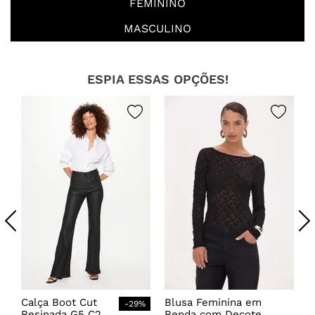
FEMININO
MASCULINO
ESPIA ESSAS OPÇÕES!
Calça Boot Cut
Blusa Feminina em
-
29
%
Resinada G5 C2
Renda com Decote