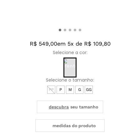
R$ 549,00
em 5x de R$ 109,80
PP
P
M
G
GG
medidas do produto