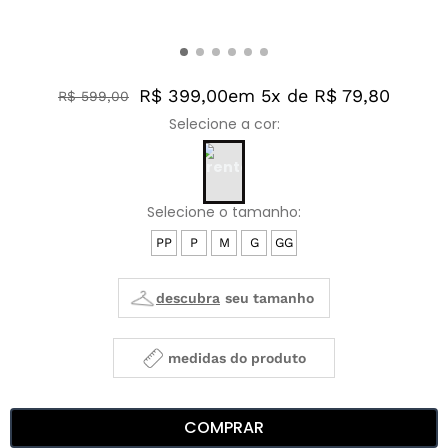
R$ 399,00
em 5x de R$ 79,80
R$
599
,
00
PP
P
M
G
GG
medidas do produto
COMPRAR