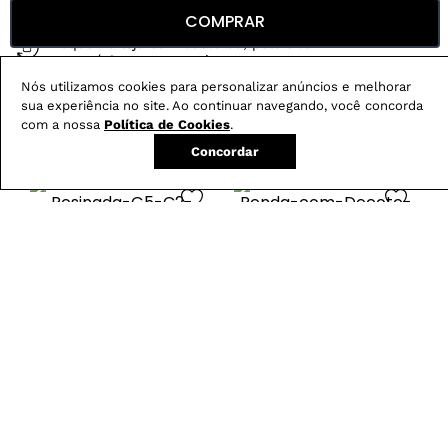
Compre no site e retire na loja gratuitamente
COMPRAR
Troque na loja sem custo ou, pelo site
com até 2 trocas gratuitas.
Nós utilizamos cookies para personalizar anúncios e melhorar
sua experiência no site. Ao continuar navegando, você concorda
com a nossa
Política de Cookies
.
Produtos mais vendidos:
Concordar