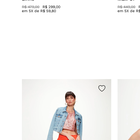
R$ 479,00
R$ 299,00
R$ 449,00
em
5
X de
R$
59
,
80
em
5
X de
R