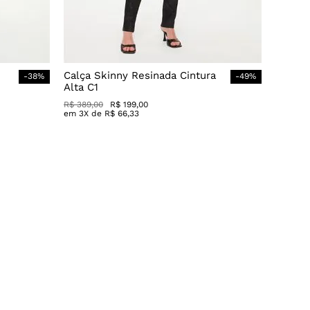
Calça Skinny Resinada Cintura
-
38
%
-
49
%
Alta C1
R$
389
,
00
R$
199
,
00
em
3
X de
R$
66
,
33