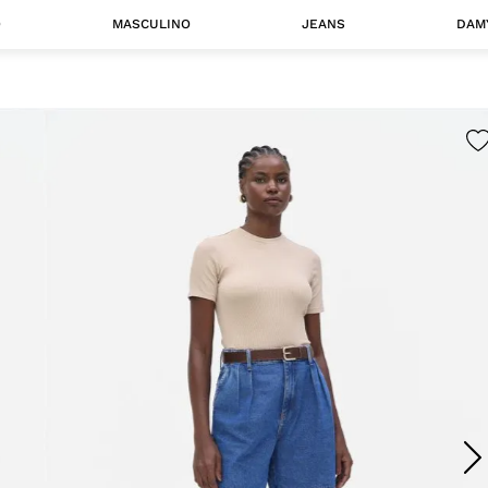
O
MASCULINO
JEANS
DAM
 MASCULINO
Camisas
Jaquetas
 A CATEGORIA