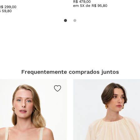
R$
479
,
00
em
5
X de
R$
95
,
80
R$ 299,00
$
59
,
80
Frequentemente comprados juntos