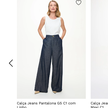
Decote
Calça Jeans Pantalona G5 C1 com
Calça Jea
Linho
Maxi C1