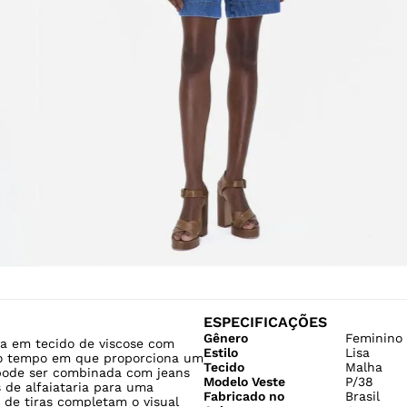
ESPECIFICAÇÕES
Gênero
Feminino
a em tecido de viscose com
Estilo
Lisa
smo tempo em que proporciona um
Tecido
Malha
a pode ser combinada com jeans
Modelo Veste
P/38
 de alfaiataria para uma
Fabricado no
Brasil
 de tiras completam o visual