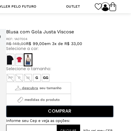
YLLER PELO FUTURO
OUTLET
Blusa com Gola Justa Viscose
REF:
1A07004
R$
149
,
00
R$ 99,00
em 3x de R$ 33,00
PP
P
M
G
GG
medidas do produto
COMPRAR
Não sei meu CEP