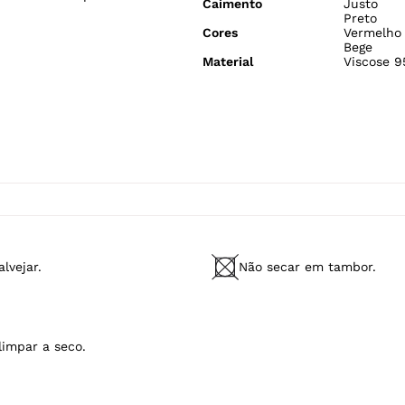
Caimento
Justo
Preto
Cores
Vermelho
Bege
Material
Viscose 9
lvejar.
Não secar em tambor.
limpar a seco.