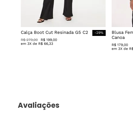
Calça Boot Cut Resinada G5 C2
Blusa Fe
-
29
%
Canoa
R$
279
,
00
R$
199
,
00
em
3
X de
R$
66
,
33
R$
179
,
00
em
3
X de
R
Avaliações