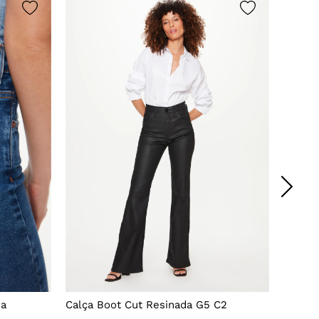
da
Calça Boot Cut Resinada G5 C2
Calça 