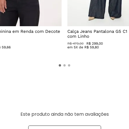
minina em Renda com Decote
Calça Jeans Pantalona G5 C1
com Linho
R$
479
,
00
R$
299
,
00
$
59
,
66
em
5
X de
R$
59
,
80
Este produto ainda não tem avaliações