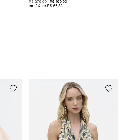
R$ 279,00
R$ 199,00
R$
549
,
0
em
3
X de
R$
66
,
33
em
5
X 