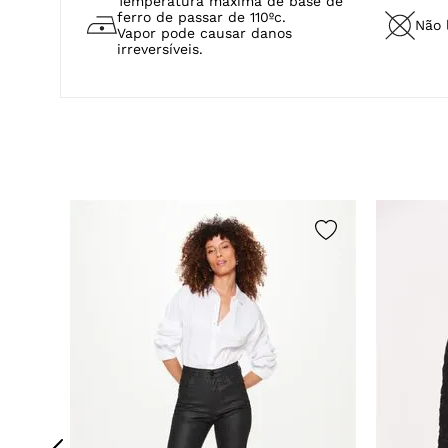
Temperatura máxima de base de
ferro de passar de 110ºc.
Não 
Vapor pode causar danos
irreversíveis.