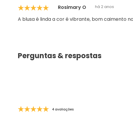
Rosimary O
há 2 anos
A blusa é linda a cor é vibrante, bom caimento n
Perguntas & respostas
4 avaliações