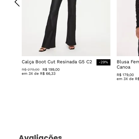
Calça Boot Cut Resinada G5 C2
Blusa Fe
-
29
%
Canoa
R$
279
,
00
R$
199
,
00
em
3
X de
R$
66
,
33
R$
179
,
00
em
3
X de
R
Avaliações