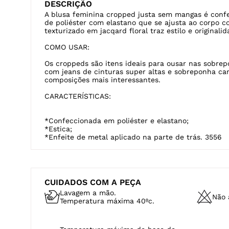
DESCRIÇÃO
A blusa feminina cropped justa sem mangas é conf
de poliéster com elastano que se ajusta ao corpo c
texturizado em jacqard floral traz estilo e originali
COMO USAR:
Os croppeds são itens ideais para ousar nas sobre
com jeans de cinturas super altas e sobreponha cam
composições mais interessantes.
CARACTERÍSTICAS:
*Confeccionada em poliéster e elastano;
*Estica;
*Enfeite de metal aplicado na parte de trás. 3556
CUIDADOS COM A PEÇA
Lavagem a mão.
Não a
Temperatura máxima 40ºc.