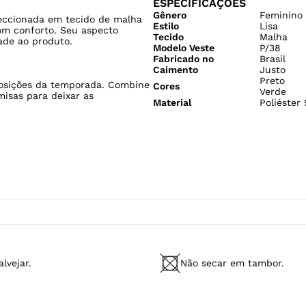
ESPECIFICAÇÕES
Gênero
Feminino
eccionada em tecido de malha
Estilo
Lisa
om conforto. Seu aspecto
Tecido
Malha
dade ao produto.
Modelo Veste
P/38
Fabricado no
Brasil
Caimento
Justo
Preto
posições da temporada. Combine
Cores
Verde
isas para deixar as
Material
Poliéster
lvejar.
Não secar em tambor.