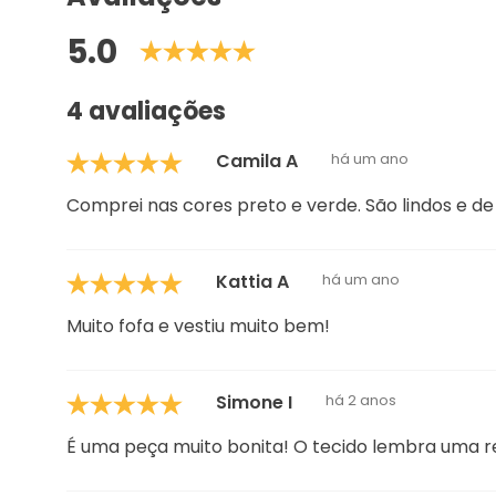
5.0
4 avaliações
Camila A
há um ano
Comprei nas cores preto e verde. São lindos e de
Kattia A
há um ano
Muito fofa e vestiu muito bem!
Simone I
há 2 anos
É uma peça muito bonita! O tecido lembra uma r