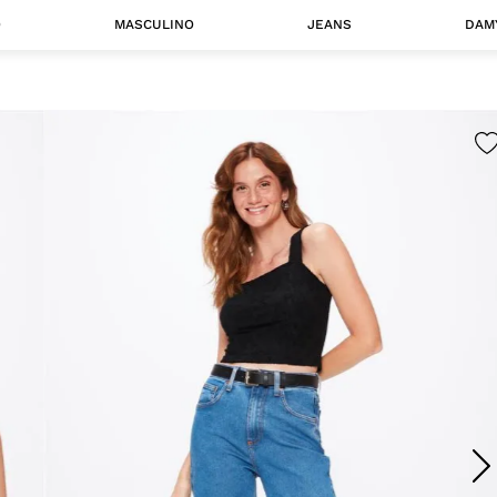
O
MASCULINO
JEANS
DAM
 MASCULINO
Camisas
Jaquetas
 A CATEGORIA