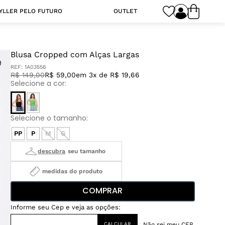
YLLER PELO FUTURO
OUTLET
Blusa Cropped com Alças Largas
REF:
1A03556
R$
149
,
00
R$ 59,00
em 3x de R$ 19,66
PP
P
M
G
medidas do produto
COMPRAR
Não sei meu CEP