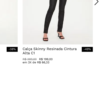
Calça Skinny Resinada Cintura
-
38
%
-
49
%
Alta C1
R$
389
,
00
R$
199
,
00
em
3
X de
R$
66
,
33