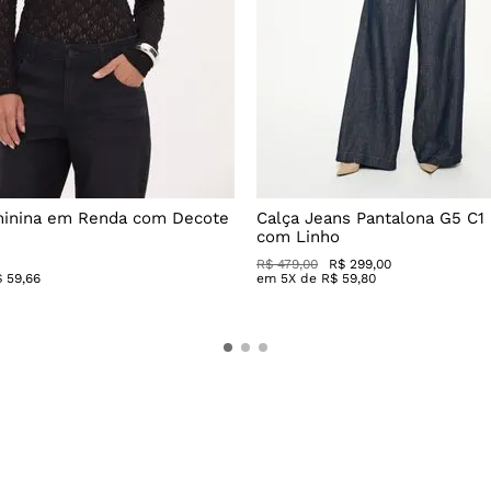
minina em Renda com Decote
Calça Jeans Pantalona G5 C1
com Linho
R$
479
,
00
R$
299
,
00
$
59
,
66
em
5
X de
R$
59
,
80