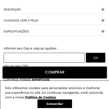
DESCRIÇÃO
CUIDADOS COM A PEÇA
ESPECIFICAÇÕES
Não sei meu CEP
COMPRAR
Conheça nossos
benefícios
:
Nós utilizamos cookies para personalizar anúncios e melhorar
FRETE GRÁTIS
sua experiência no site. Ao continuar navegando, você concorda
Em pedidos acima de R$ 499
com a nossa
Política de Cookies
.
Compre no site e retire na loja gratuitamente
Concordar
Troque na loja sem custo ou, pelo site