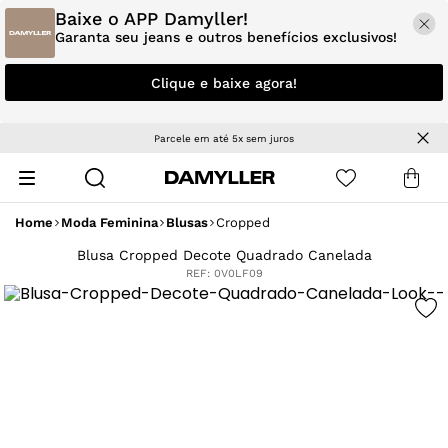
Baixe o APP Damyller!
Garanta seu jeans e outros benefícios exclusivos!
Clique e baixe agora!
Parcele em até 5x sem juros
Home
Moda Feminina
Blusas
Cropped
Blusa Cropped Decote Quadrado Canelada
REF:
0V0LF09