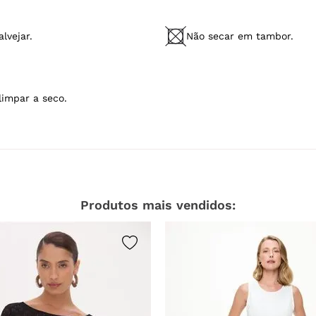
lvejar.
Não secar em tambor.
limpar a seco.
Produtos mais vendidos: