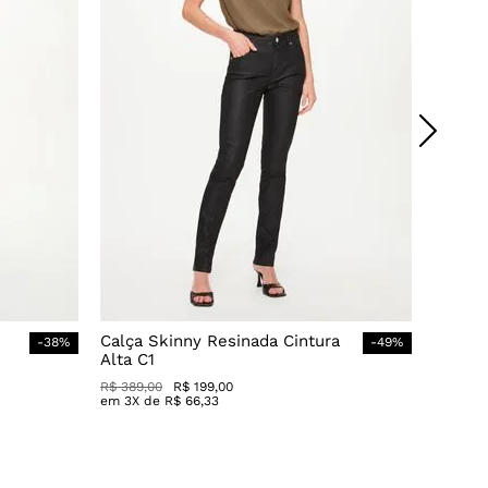
Calça Skinny Resinada Cintura
-
38
%
-
49
%
Alta C1
R$
389
,
00
R$
199
,
00
em
3
X de
R$
66
,
33