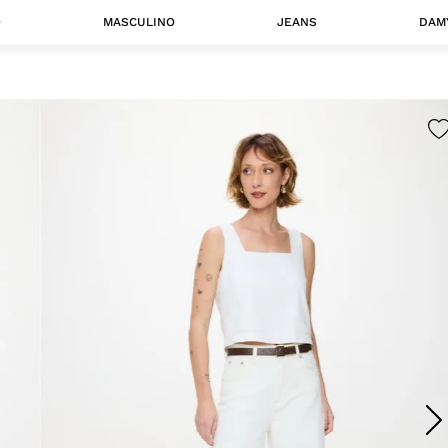
O
MASCULINO
JEANS
DAM
 MASCULINO
Camisas
Jaquetas
 A CATEGORIA