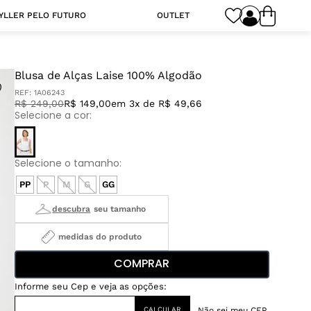
YLLER PELO FUTURO
OUTLET
Blusa de Alças Laise 100% Algodão
REF:
1A06243
R$
249
,
00
R$ 149,00
em 3x de R$ 49,66
PP
P
M
G
GG
medidas do produto
COMPRAR
Não sei meu CEP