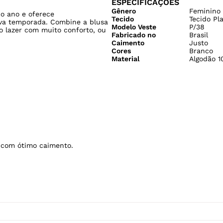
ESPECIFICAÇÕES
Gênero
Feminino
do ano e oferece
Tecido
Tecido Pl
ova temporada. Combine a blusa
Modelo Veste
P/38
 o lazer com muito conforto, ou
Fabricado no
Brasil
Caimento
Justo
Cores
Branco
Material
Algodão 1
e com ótimo caimento.