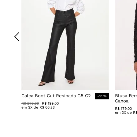
Calça Boot Cut Resinada G5 C2
Blusa Fe
-
29
%
Canoa
R$
279
,
00
R$
199
,
00
em
3
X de
R$
66
,
33
R$
179
,
00
em
3
X de
R