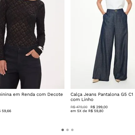
minina em Renda com Decote
Calça Jeans Pantalona G5 C1
com Linho
R$
479
,
00
R$
299
,
00
$
59
,
66
em
5
X de
R$
59
,
80