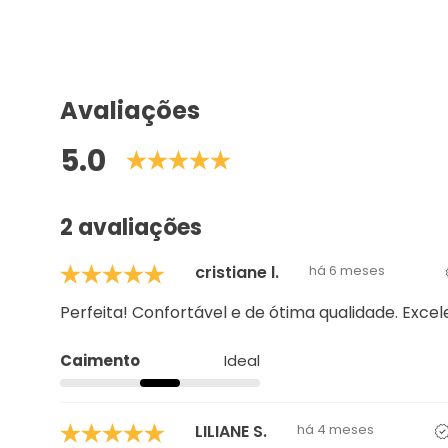
Avaliações
5.0
2 avaliações
cristiane l.
há 6 meses
Perfeita! Confortável e de ótima qualidade. Excel
Caimento
Ideal
LILIANE S.
há 4 meses