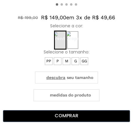
R$ 149,00
em 3x de R$ 49,66
R$
199
,
00
PP
P
M
G
GG
medidas do produto
COMPRAR