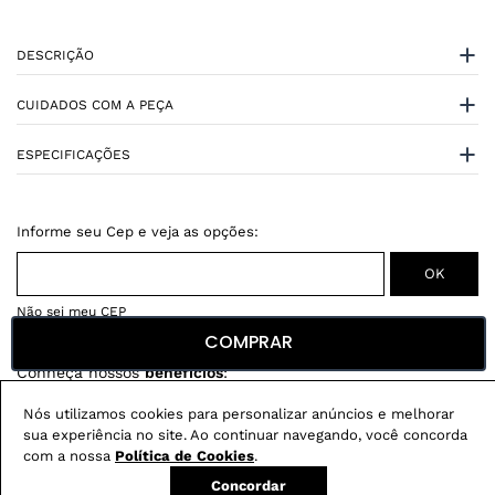
DESCRIÇÃO
CUIDADOS COM A PEÇA
ESPECIFICAÇÕES
Não sei meu CEP
COMPRAR
Conheça nossos
benefícios
:
FRETE GRÁTIS
Nós utilizamos cookies para personalizar anúncios e melhorar
Em pedidos acima de R$ 499
sua experiência no site. Ao continuar navegando, você concorda
com a nossa
Política de Cookies
.
Compre no site e retire na loja gratuitamente
Concordar