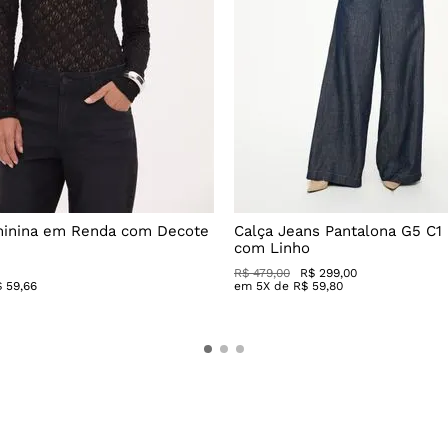
minina em Renda com Decote
Calça Jeans Pantalona G5 C1
com Linho
R$
479
,
00
R$
299
,
00
$
59
,
66
em
5
X de
R$
59
,
80