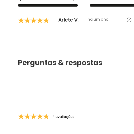
Arlete V.
há um ano
Perguntas & respostas
4 avaliações