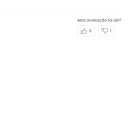
esta avaliação foi útil?
0
1