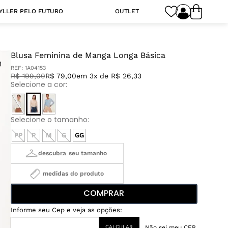
YLLER PELO FUTURO
OUTLET
Blusa Feminina de Manga Longa Básica
REF:
1A04153
R$
199
,
00
R$ 79,00
em 3x de R$ 26,33
PP
P
M
G
GG
medidas do produto
COMPRAR
Não sei meu CEP