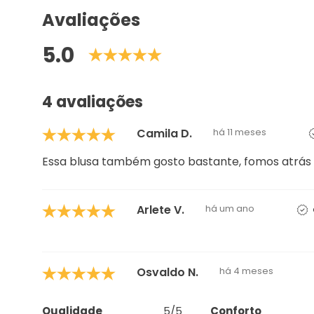
Avaliações
5.0
4 avaliações
Camila D.
há 11 meses
Essa blusa também gosto bastante, fomos atrás d
Arlete V.
há um ano
Osvaldo N.
há 4 meses
Qualidade
5/5
Conforto