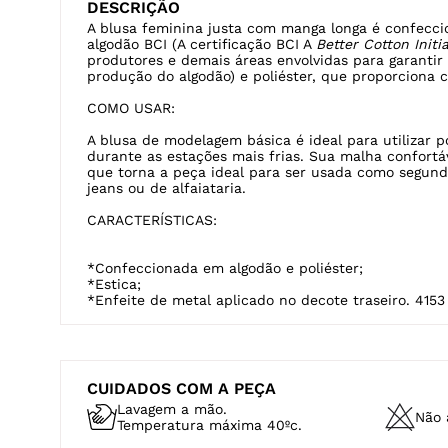
DESCRIÇÃO
A blusa feminina justa com manga longa é confecc
algodão BCI (A certificação BCI A
Better Cotton Initi
produtores e demais áreas envolvidas para garantir
produção do algodão) e poliéster, que proporciona 
COMO USAR:
A blusa de modelagem básica é ideal para utilizar p
durante as estações mais frias. Sua malha confortá
que torna a peça ideal para ser usada como segund
jeans ou de alfaiataria.
CARACTERÍSTICAS:
*Confeccionada em algodão e poliéster;
*Estica;
*Enfeite de metal aplicado no decote traseiro. 4153
CUIDADOS COM A PEÇA
Lavagem a mão.
Não a
Temperatura máxima 40ºc.