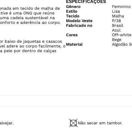
ESPECIFICAÇÕES
Gênero
Feminino
ionada em tecido de malha de
Estilo
Lisa
ative
é uma ONG que reúne
Tecido
Malha
 uma cadeia sustentável na
Modelo Veste
P/38
conforto e aderência ao corpo.
Fabricado no
Brasil
Azul
Cores
Off-white
Bege
or baixo de jaquetas e casacos
Material
Algodão 5
vel adere ao corpo facilmente, o
a pele por dentro de calças
lvejar.
Não secar em tambor.