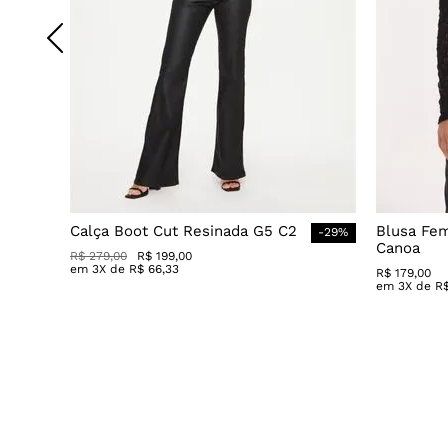
Calça Boot Cut Resinada G5 C2
Blusa Fe
-
29
%
Canoa
R$
279
,
00
R$
199
,
00
em
3
X de
R$
66
,
33
R$
179
,
00
em
3
X de
R