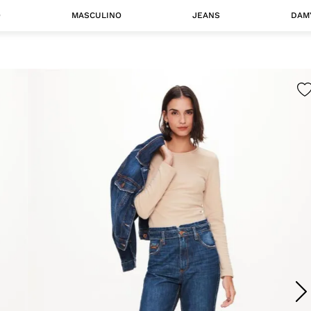
O
MASCULINO
JEANS
DAM
 MASCULINO
Camisas
Jaquetas
 A CATEGORIA