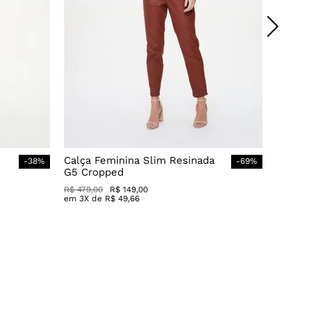
Calça Feminina Slim Resinada
-
38
%
-
69
%
G5 Cropped
R$
479
,
00
R$
149
,
00
em
3
X de
R$
49
,
66