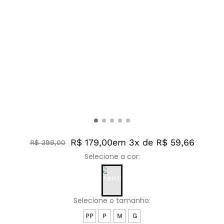
R$ 179,00
em 3x de R$ 59,66
R$
399
,
00
PP
P
M
G