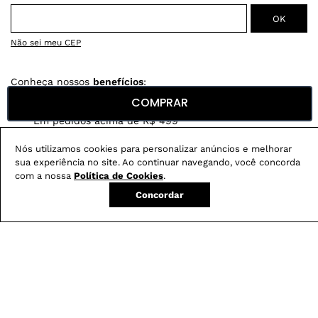
Não sei meu CEP
Conheça nossos
benefícios
:
COMPRAR
FRETE GRÁTIS
Em pedidos acima de R$ 499
Compre no site e retire na loja gratuitamente
Nós utilizamos cookies para personalizar anúncios e melhorar
sua experiência no site. Ao continuar navegando, você concorda
Troque na loja sem custo ou, pelo site
com a nossa
Política de Cookies
.
com até 2 trocas gratuitas.
Concordar
Produtos mais vendidos: