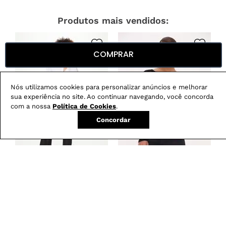
Produtos mais vendidos:
COMPRAR
Nós utilizamos cookies para personalizar anúncios e melhorar
sua experiência no site. Ao continuar navegando, você concorda
com a nossa
Política de Cookies
.
Concordar
Calça Boot Cut
Blusa Feminina em
-
29
%
Resinada G5 C2
Renda com Decote
Canoa
R$
279
,
00
R$
199
,
00
R$
179
,
00
em
3
X de
R$
66
,
33
em
3
X de
R$
59
,
66