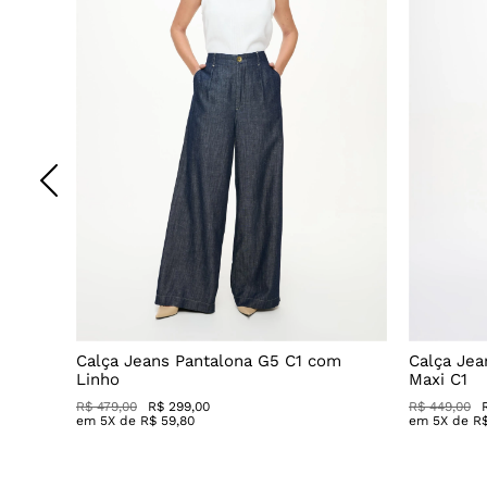
Decote
Calça Jeans Pantalona G5 C1 com
Calça Jea
Linho
Maxi C1
R$ 479,00
R$ 299,00
R$ 449,00
em
5
X de
R$
59
,
80
em
5
X de
R