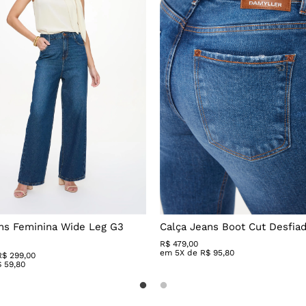
ns Feminina Wide Leg G3
Calça Jeans Boot Cut Desfia
R$
479
,
00
em
5
X de
R$
95
,
80
R$ 299,00
$
59
,
80