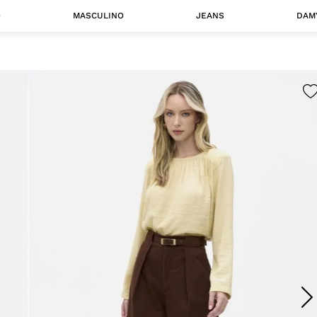
O
MASCULINO
JEANS
DAM
 MASCULINO
Camisas
Jaquetas
 A CATEGORIA