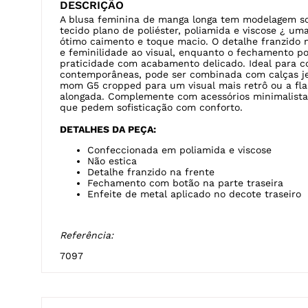
DESCRIÇÃO
A blusa feminina de manga longa tem modelagem so
tecido plano de poliéster, poliamida e viscose ¿ um
ótimo caimento e toque macio. O detalhe franzido n
e feminilidade ao visual, enquanto o fechamento p
praticidade com acabamento delicado. Ideal para c
contemporâneas, pode ser combinada com calças je
mom G5 cropped para um visual mais retrô ou a fl
alongada. Complemente com acessórios minimalistas
que pedem sofisticação com conforto.
DETALHES DA PEÇA:
Confeccionada em poliamida e viscose
Não estica
Detalhe franzido na frente
Fechamento com botão na parte traseira
Enfeite de metal aplicado no decote traseiro
Referência:
7097