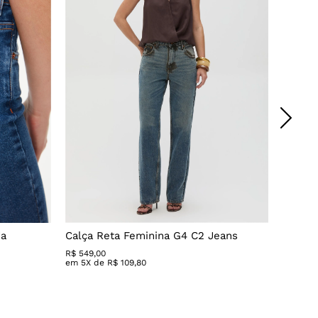
da
Calça Reta Feminina G4 C2 Jeans
Calça 
R$
549
,
00
R$ 279,
em
5
X de
R$
109
,
80
em
3
X 