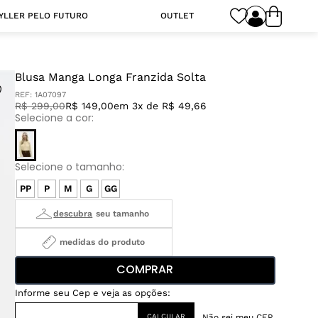
YLLER PELO FUTURO
OUTLET
Blusa Manga Longa Franzida Solta
REF:
1A07097
R$
299
,
00
R$ 149,00
em 3x de R$ 49,66
PP
P
M
G
GG
medidas do produto
COMPRAR
Não sei meu CEP