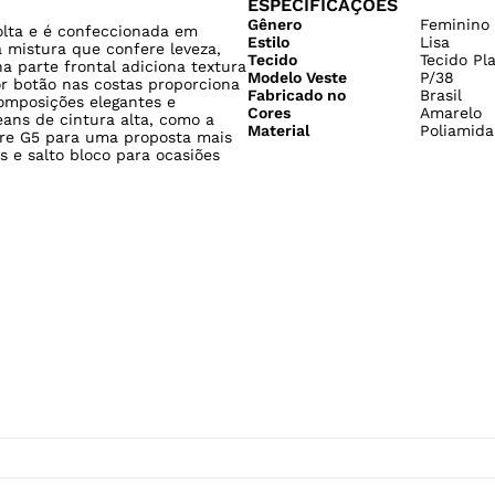
ESPECIFICAÇÕES
Gênero
Feminino
lta e é confeccionada em
Estilo
Lisa
a mistura que confere leveza,
Tecido
Tecido Pl
a parte frontal adiciona textura
Modelo Veste
P/38
or botão nas costas proporciona
Fabricado no
Brasil
omposições elegantes e
Cores
Amarelo
ans de cintura alta, como a
Material
Poliamida
are G5 para uma proposta mais
 e salto bloco para ocasiões