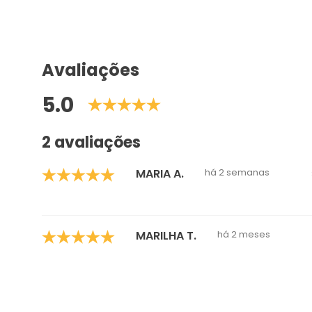
Avaliações
5.0
2 avaliações
MARIA A.
há 2 semanas
MARILHA T.
há 2 meses