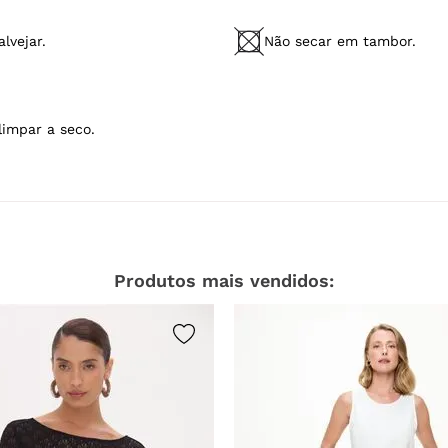
lvejar.
Não secar em tambor.
limpar a seco.
Produtos mais vendidos: