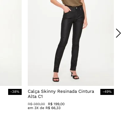
Calça Skinny Resinada Cintura
-
38
%
-
49
%
Alta C1
R$
389
,
00
R$
199
,
00
em
3
X de
R$
66
,
33