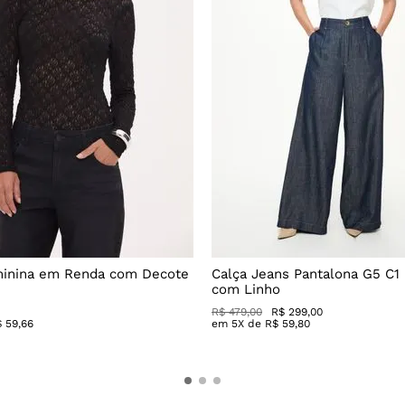
minina em Renda com Decote
Calça Jeans Pantalona G5 C1
com Linho
R$
479
,
00
R$
299
,
00
$
59
,
66
em
5
X de
R$
59
,
80