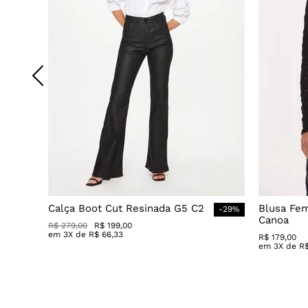
Calça Boot Cut Resinada G5 C2
Blusa Fe
-
29
%
Canoa
R$
279
,
00
R$
199
,
00
em
3
X de
R$
66
,
33
R$
179
,
00
em
3
X de
R