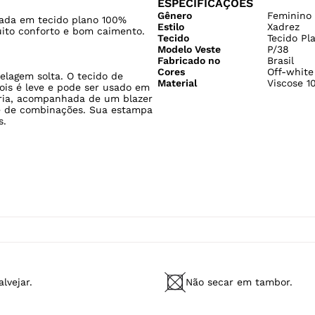
ESPECIFICAÇÕES
Gênero
Feminino
nada em tecido plano 100%
Estilo
Xadrez
uito conforto e bom caimento.
Tecido
Tecido Pl
Modelo Veste
P/38
Fabricado no
Brasil
Cores
Off-white
lagem solta. O tecido de
Material
Viscose 1
pois é leve e pode ser usado em
aria, acompanhada de um blazer
de de combinações. Sua estampa
s.
lvejar.
Não secar em tambor.