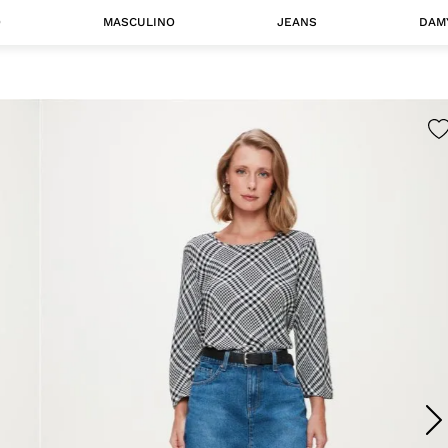
O
MASCULINO
JEANS
DAM
 MASCULINO
Camisas
Jaquetas
 A CATEGORIA