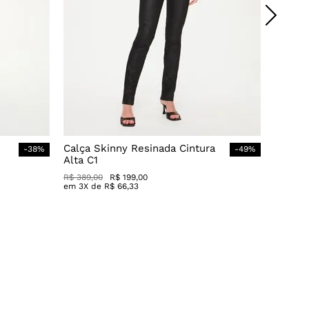
Calça Skinny Resinada Cintura
-
38
%
-
49
%
Alta C1
R$
389
,
00
R$
199
,
00
em
3
X de
R$
66
,
33