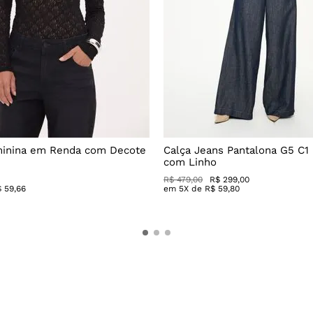
minina em Renda com Decote
Calça Jeans Pantalona G5 C1
com Linho
R$
479
,
00
R$
299
,
00
$
59
,
66
em
5
X de
R$
59
,
80