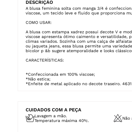
DESCRIÇÃO
A blusa feminina solta com manga 3/4 é confeccio
viscose, um tecido leve e fluido que proporciona m
COMO USAR:
A blusa com estampa xadrez possui decote V e mode
viscose apresenta ótimo caimento e versatilidade, 
climas variados. Sozinha com uma calça de alfaiat
ou jaqueta jeans, essa blusa permite uma varieda
bicolor p &b sugere atemporalidade e looks clássico
CARACTERÍSTICAS:
*Confeccionada em 100% viscose;
*Não estica;
*Enfeite de metal aplicado no decote traseiro. 4631
CUIDADOS COM A PEÇA
Lavagem a mão.
Não a
Temperatura máxima 40ºc.