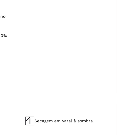
ano
00%
Secagem em varal à sombra.