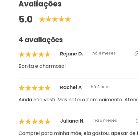
Avaliações
5.0
4 avaliações
Rejane D.
há 11 meses
Bonita e charmosa!
Rachel A
há 2 anos
Ainda não vesti. Mas notei o bom caimento. Aten
Juliana N.
há 5 meses
Comprei para minha mãe, ela gostou, apesar de