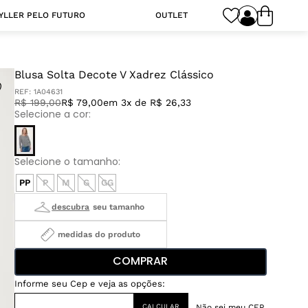
YLLER PELO FUTURO
OUTLET
Blusa Solta Decote V Xadrez Clássico
REF:
1A04631
R$
199
,
00
R$ 79,00
em 3x de R$ 26,33
PP
P
M
G
GG
medidas do produto
COMPRAR
Não sei meu CEP