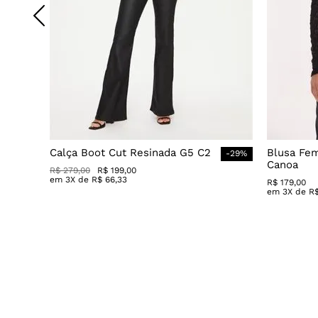
Calça Boot Cut Resinada G5 C2
Blusa Fe
-
29
%
Canoa
R$
279
,
00
R$
199
,
00
em
3
X de
R$
66
,
33
R$
179
,
00
em
3
X de
R