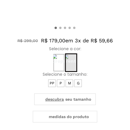
R$ 179,00
em 3x de R$ 59,66
R$
299
,
00
PP
P
M
G
medidas do produto