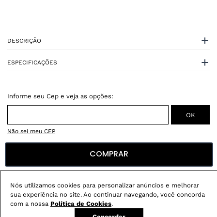
DESCRIÇÃO
ESPECIFICAÇÕES
Não sei meu CEP
COMPRAR
Conheça nossos
benefícios
:
FRETE GRÁTIS
Em pedidos acima de R$ 499
Nós utilizamos cookies para personalizar anúncios e melhorar
sua experiência no site. Ao continuar navegando, você concorda
Compre no site e retire na loja gratuitamente
com a nossa
Política de Cookies
.
Troque na loja sem custo ou, pelo site
Concordar