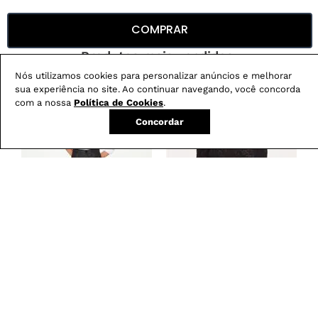
COMPRAR
Produtos mais vendidos:
Nós utilizamos cookies para personalizar anúncios e melhorar
sua experiência no site. Ao continuar navegando, você concorda
com a nossa
Política de Cookies
.
Concordar
Calça Boot Cut
Blusa Feminina em
-
29
%
Resinada G5 C2
Renda com Decote
Canoa
R$
279
,
00
R$
199
,
00
R$
179
,
00