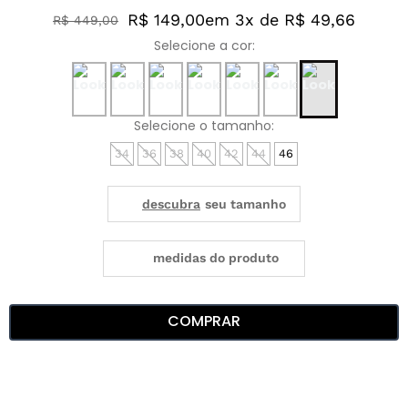
R$ 149,00
em 3x de R$ 49,66
R$
449
,
00
34
36
38
40
42
44
46
medidas do produto
COMPRAR