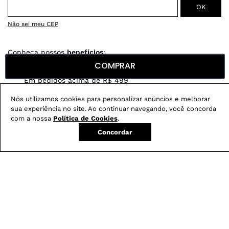
Não sei meu CEP
Conheça nossos
benefícios
:
COMPRAR
FRETE GRÁTIS
Em pedidos acima de R$ 499
Compre no site e retire na loja gratuitamente
Nós utilizamos cookies para personalizar anúncios e melhorar
sua experiência no site. Ao continuar navegando, você concorda
Troque na loja sem custo ou, pelo site
com a nossa
Política de Cookies
.
com até 2 trocas gratuitas.
Concordar
Produtos mais vendidos: