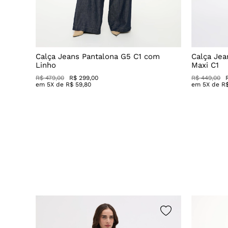
Calça Jeans Pantalona G5 C1 com
Calça Jea
Linho
Maxi C1
R$ 479,00
R$ 299,00
R$ 449,00
em
5
X de
R$
59
,
80
em
5
X de
R