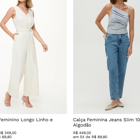
Feminino Longo Linho e
Calça Feminina Jeans Slim 1
Algodão
R$ 349,00
R$
449
,
00
$
69
,
80
em
5
X de
R$
89
,
80