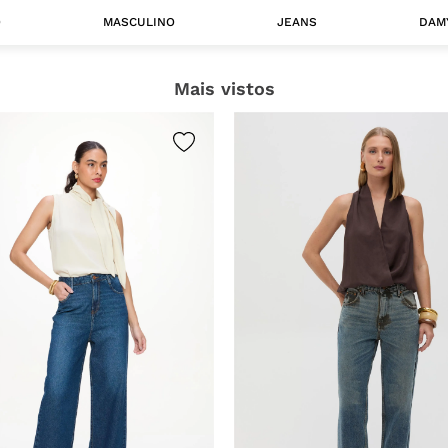
O
MASCULINO
JEANS
DAM
Mais vistos
 MASCULINO
Camisas
Jaquetas
 A CATEGORIA