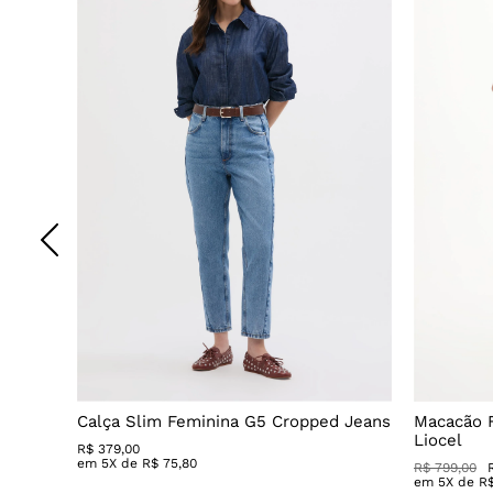
Calça Slim Feminina G5 Cropped Jeans
Macacão 
Liocel
R$
379
,
00
em
5
X de
R$
75
,
80
R$ 799,00
em
5
X de
R