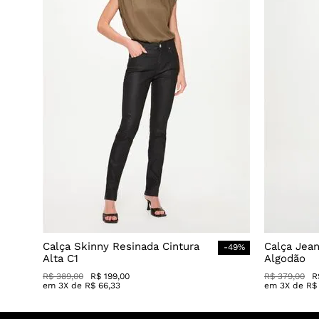
Calça Skinny Resinada Cintura
Calça Jea
-
49
%
Alta C1
Algodão
R$
389
,
00
R$
199
,
00
R$
379
,
00
R
em
3
X de
R$
66
,
33
em
3
X de
R$