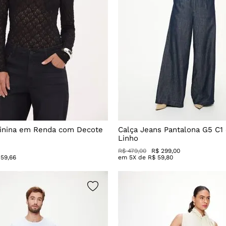
inina em Renda com Decote
Calça Jeans Pantalona G5 C1
Linho
R$
479
,
00
R$
299
,
00
59
,
66
em
5
X de
R$
59
,
80