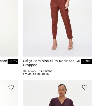
 com
Calça Feminina Slim Resinada G5
-
38
%
-
69
%
Cropped
R$
479
,
00
R$
149
,
00
em
3
X de
R$
49
,
66