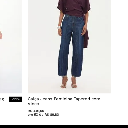
eg
Calça Jeans Feminina Tapered com
-
33
%
Vinco
R$
449
,
00
em
5
X de
R$
89
,
80