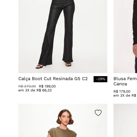
Calça Boot Cut Resinada G5 C2
Blusa Fem
-
29
%
Canoa
R$
279
,
00
R$
199
,
00
em
3
X de
R$
66
,
33
R$
179
,
00
em
3
X de
R$