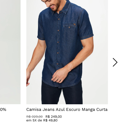
00%
Camisa Jeans Azul Escuro Manga Curta
Camise
R$ 329,00
R$ 249,00
R$ 189,0
em
5
X de
R$
49
,
80
em
3
X 