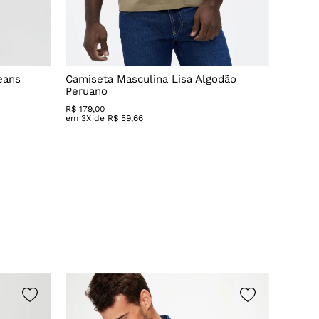
eans
Camiseta Masculina Lisa Algodão
Calça 
Peruano
R$
479
,
0
em
5
X 
R$
179
,
00
em
3
X de
R$
59
,
66