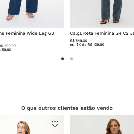
ns Feminina Wide Leg G3
Calça Reta Feminina G4 C2 J
R$
549
,
00
em
5
X de
R$
109
,
80
R$ 299,00
$
59
,
80
O que outros clientes estão vendo