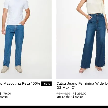
ns Masculina Reta 100%
Calça Jeans Feminina Wide L
-
53
%
G3 Maxi C1
$
179
,
00
R$
449
,
00
R$
299
,
00
59
,
66
em
5
X de
R$
59
,
80