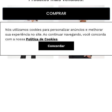
COMPRAR
Nós utilizamos cookies para personalizar anúncios e melhorar
sua experiência no site. Ao continuar navegando, você concorda
com a nossa
Política de Cookies
.
Concordar
Calça Boot Cut
Blusa Feminina em
-
29
%
Resinada G5 C2
Renda com Decote
Canoa
R$
279
,
00
R$
199
,
00
R$
179
,
00
em
3
X de
R$
66
,
33
em
3
X de
R$
59
,
66