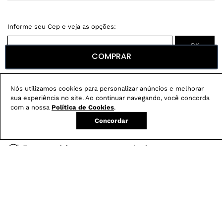
COMPRAR
Não sei meu CEP
Nós utilizamos cookies para personalizar anúncios e melhorar
Conheça nossos
benefícios
:
sua experiência no site. Ao continuar navegando, você concorda
com a nossa
Política de Cookies
.
FRETE GRÁTIS
Em pedidos acima de R$ 499
Concordar
Compre no site e retire na loja gratuitamente
Troque na loja sem custo ou, pelo site
com até 2 trocas gratuitas.
Produtos mais vendidos: