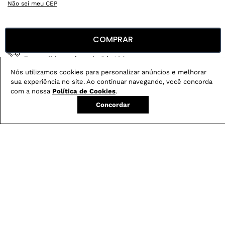
Não sei meu CEP
Conheça nossos
benefícios
:
COMPRAR
FRETE GRÁTIS
Em pedidos acima de R$ 499
Nós utilizamos cookies para personalizar anúncios e melhorar
Compre no site e retire na loja gratuitamente
sua experiência no site. Ao continuar navegando, você concorda
Troque na loja sem custo ou, pelo site
com a nossa
Política de Cookies
.
com até 2 trocas gratuitas.
Concordar
Produtos mais vendidos: