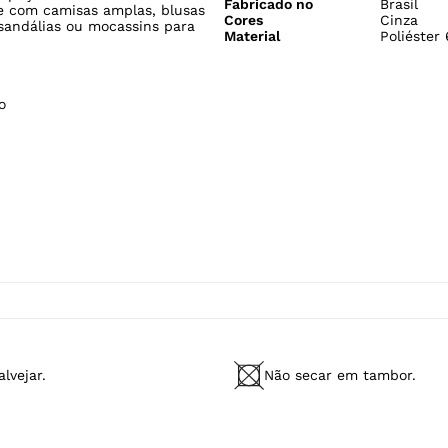
Fabricado no
Brasil
ne com camisas amplas, blusas
Cores
Cinza
 sandálias ou mocassins para
Material
Poliéster
o
lvejar.
Não secar em tambor.