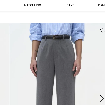
O
MASCULINO
JEANS
DAM
 MASCULINO
Camisas
Jaquetas
 A CATEGORIA