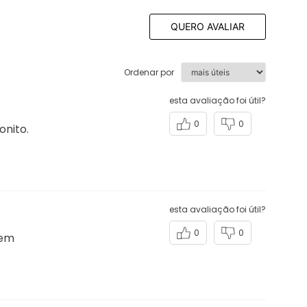
QUERO AVALIAR
Ordenar por
esta avaliação foi útil?
0
0
onito.
esta avaliação foi útil?
0
0
rem