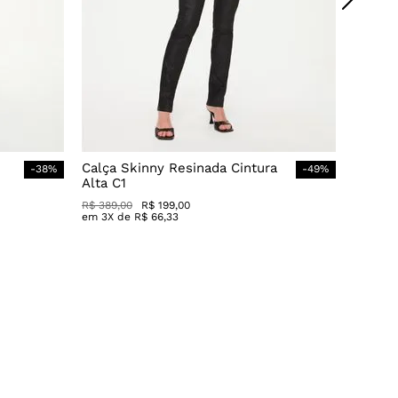
Calça Skinny Resinada Cintura
-
38
%
-
49
%
Alta C1
R$
389
,
00
R$
199
,
00
em
3
X de
R$
66
,
33