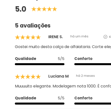
5.0
5 avaliações
IRENE S.
há um mês
c
Gostei muito desta calça de alfaiataria. Corte el
Qualidade
5/5
Conforto
Luciana M
há 2 meses
Muuuuito elegante. Modelagem nota 1000. È conf
Qualidade
5/5
Conforto