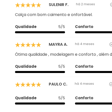
SULENIR F.
há 2 meses
Calça com bom caimento e onfortável.
Qualidade
5/5
Conforto
MAYRA A.
há 4 meses
Ótima qualidade , modelagem e conforto , além 
Qualidade
5/5
Conforto
PAULO C.
há 4 meses
Qualidade
5/5
Conforto