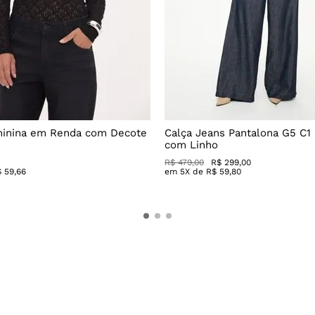
minina em Renda com Decote
Calça Jeans Pantalona G5 C1
com Linho
R$
479
,
00
R$
299
,
00
$
59
,
66
em
5
X de
R$
59
,
80