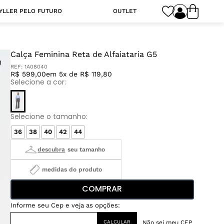
YLLER PELO FUTURO
OUTLET
Calça Feminina Reta de Alfaiataria G5
REF:
1A08040
R$ 599,00
em 5x de R$ 119,80
36
38
40
42
44
medidas do produto
COMPRAR
Não sei meu CEP