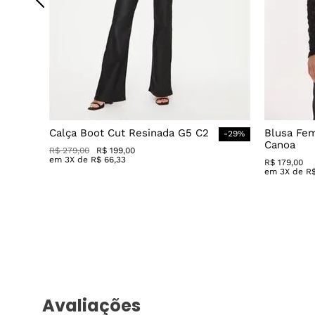
Calça Boot Cut Resinada G5 C2
Blusa Fe
-
29
%
Canoa
R$
279
,
00
R$
199
,
00
em
3
X de
R$
66
,
33
R$
179
,
00
em
3
X de
R
Avaliações