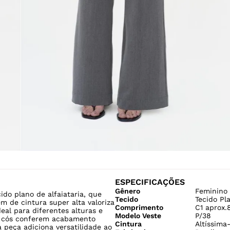
ESPECIFICAÇÕES
Gênero
Feminino
do plano de alfaiataria, que
Tecido
Tecido Pl
m de cintura super alta valoriza
Comprimento
C1 aprox.
eal para diferentes alturas e
Modelo Veste
P/38
no cós conferem acabamento
Cintura
Altíssima
 peça adiciona versatilidade ao