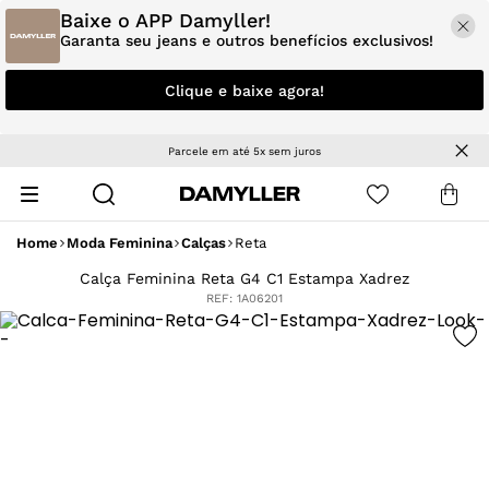
Baixe o APP Damyller!
Garanta seu jeans e outros benefícios exclusivos!
Clique e baixe agora!
Parcele em até 5x sem juros
Home
Moda Feminina
Calças
Reta
Calça Feminina Reta G4 C1 Estampa Xadrez
REF:
1A06201