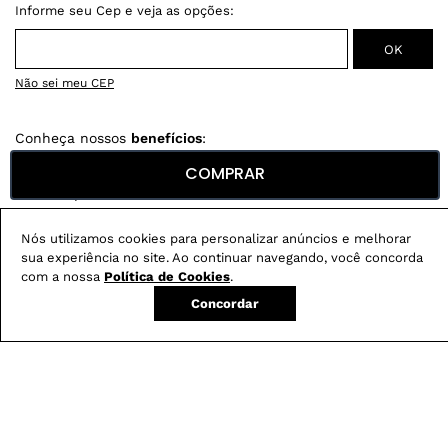
Não sei meu CEP
Conheça nossos
benefícios
:
COMPRAR
FRETE GRÁTIS
Em pedidos acima de R$ 499
Compre no site e retire na loja gratuitamente
Nós utilizamos cookies para personalizar anúncios e melhorar
Troque na loja sem custo ou, pelo site
sua experiência no site. Ao continuar navegando, você concorda
com até 2 trocas gratuitas.
com a nossa
Política de Cookies
.
Concordar
Produtos mais vendidos: