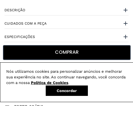
DESCRIÇÃO
CUIDADOS COM A PEÇA
ESPECIFICAÇÕES
COMPRAR
Nós utilizamos cookies para personalizar anúncios e melhorar
sua experiência no site. Ao continuar navegando, você concorda
Não sei meu CEP
com a nossa
Política de Cookies
.
Concordar
Conheça nossos
benefícios
:
FRETE GRÁTIS
Em pedidos acima de R$ 499
Compre no site e retire na loja gratuitamente
Troque na loja sem custo ou, pelo site