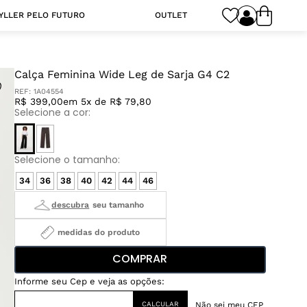
YLLER PELO FUTURO
OUTLET
Calça Feminina Wide Leg de Sarja G4 C2
REF:
1A04554
R$ 399,00
em 5x de R$ 79,80
34
36
38
40
42
44
46
medidas do produto
COMPRAR
Não sei meu CEP