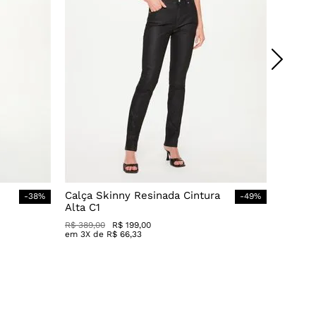
Calça Skinny Resinada Cintura
-
38
%
-
49
%
Alta C1
R$
389
,
00
R$
199
,
00
em
3
X de
R$
66
,
33