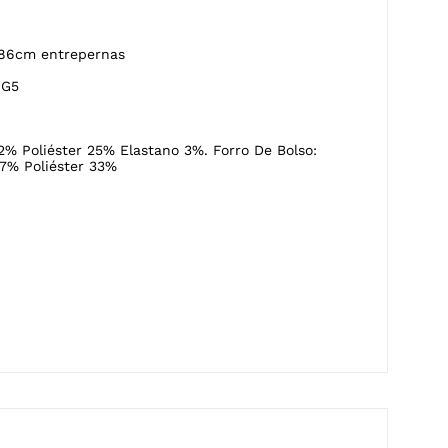
2% Poliéster 25% Elastano 3%. Forro De Bolso:
7% Poliéster 33%
or.
Temperatura máxima de base de
ferro de passar de 110ºc.
 máxima
Vapor pode causar danos
irreversíveis.