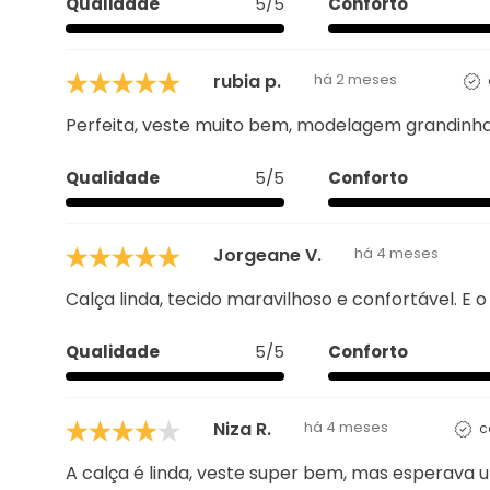
Perfeita, veste muito bem, modelagem grandinha.
Qualidade
5/5
Conforto
Jorgeane V.
há 4 meses
Calça linda, tecido maravilhoso e confortável. E 
Qualidade
5/5
Conforto
Niza R.
há 4 meses
c
A calça é linda, veste super bem, mas esperava 
Conforto
5/5
Caimento