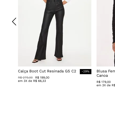
Calça Boot Cut Resinada G5 C2
Blusa Fe
-
29
%
Canoa
R$
279
,
00
R$
199
,
00
em
3
X de
R$
66
,
33
R$
179
,
00
em
3
X de
R
Avaliações