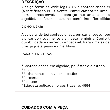
COMO USAR:
A calça wide leg confeccionada em sarja, possui per
alongando visualmente a silhueta feminina. Confortá
durabilidade e caimento impecável. Para uma saída
uma jaqueta jeans e uma blusa
CARACTERÍSTICAS:
*Confeccionada em algodão, poliéster e elastano;
*Estica;
*Fechamento com zíper e botão;
*Passantes;
*Rebites;
*Etiqueta aplicada no cós traseiro. 4554
CUIDADOS COM A PEÇA
Temperatura máxima de lavagem
40ºc.
Não a
Processo normal.