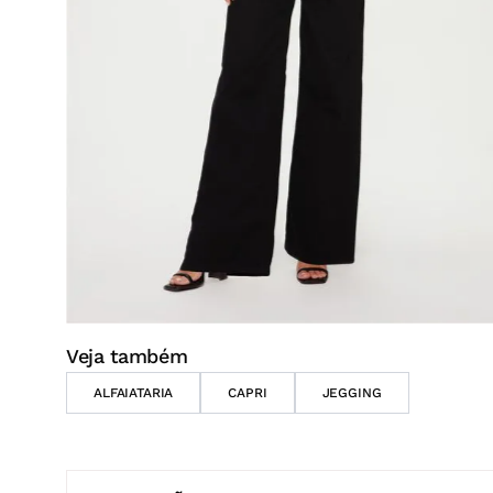
DESCRIÇÃO
A calça feminina wide leg G4 C2 é confeccionada em
(A certificação BCI A
Better Cotton Initiative
é uma 
demais áreas envolvidas para garantir uma cadeia 
algodão), poliéster e elastano, conferindo flexibilid