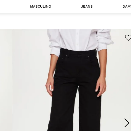
O
MASCULINO
JEANS
DAM
 MASCULINO
Camisas
Jaquetas
 A CATEGORIA