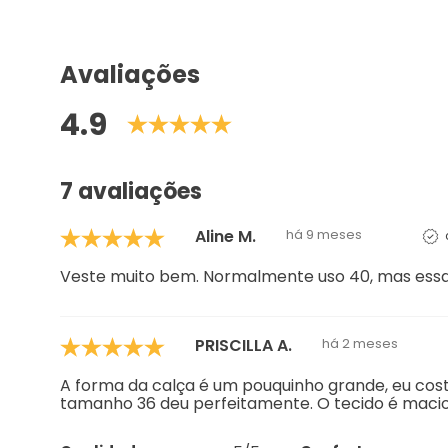
4.9
7 avaliações
Aline M.
há 9 meses
Veste muito bem. Normalmente uso 40, mas essa c
PRISCILLA A.
há 2 meses
A forma da calça é um pouquinho grande, eu cost
tamanho 36 deu perfeitamente. O tecido é macio 
Qualidade
5/5
Conforto
rubia p.
há 2 meses