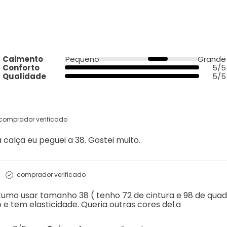
Caimento
Pequeno
Grande
Conforto
5/5
Qualidade
5/5
comprador verificado
alça eu peguei a 38. Gostei muito.
comprador verificado
umo usar tamanho 38 ( tenho 72 de cintura e 98 de quadr
e tem elasticidade. Queria outras cores del.a
5/5
Caimento
Grande
comprador verificado