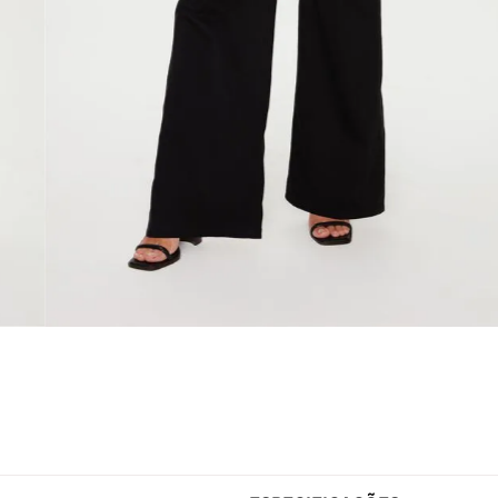
ESPECIFICAÇÕES
Gênero
Feminino
 tecido de sarja de algodão BCI
Tecido
Sarja
ONG que reúne produtores e
Comprimento
C2 aprox
sustentável na produção do
Modelo Veste
P/38
ade e conforto ao produto.
Cintura
Altíssima