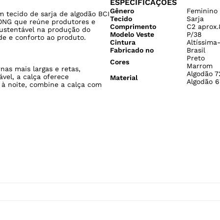
Fabricado no
Brasil
Preto
Cores
Marrom
nas mais largas e retas,
Algodão 7
vel, a calça oferece
Material
Algodão 6
 à noite, combine a calça com
Possível secagem em tamb
Temperatura baixa.
lvejar.
Temperatura de exaustão
de 60ºc.