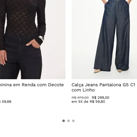
minina em Renda com Decote
Calça Jeans Pantalona G5 C1
com Linho
R$
479
,
00
R$
299
,
00
$
59
,
66
em
5
X de
R$
59
,
80