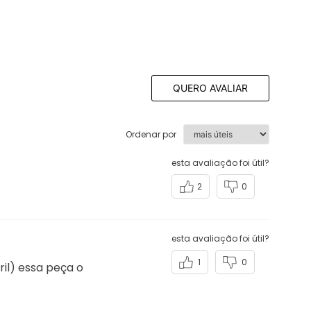
QUERO AVALIAR
Ordenar por
esta avaliação foi útil?
2
0
esta avaliação foi útil?
1
0
il) essa peça o
esta avaliação foi útil?