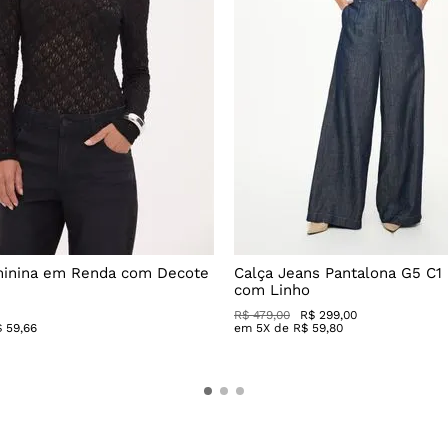
minina em Renda com Decote
Calça Jeans Pantalona G5 C1
com Linho
R$
479
,
00
R$
299
,
00
$
59
,
66
em
5
X de
R$
59
,
80