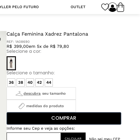
YLLER PELO FUTURO
OUTLET
Calça Feminina Xadrez Pantalona
REF:
1A08690
R$ 399,00
em 5x de R$ 79,80
36
38
40
42
44
medidas do produto
COMPRAR
Não sei meu CEP