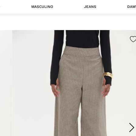
O
MASCULINO
JEANS
DAM
 MASCULINO
Camisas
Jaquetas
 A CATEGORIA