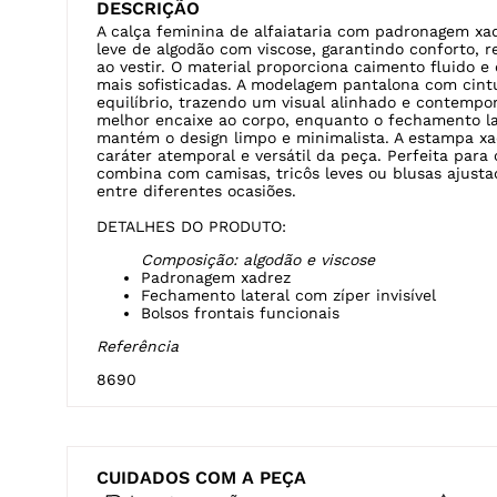
DESCRIÇÃO
A calça feminina de alfaiataria com padronagem xa
leve de algodão com viscose, garantindo conforto, 
ao vestir. O material proporciona caimento fluido e 
mais sofisticadas. A modelagem pantalona com cintu
equilíbrio, trazendo um visual alinhado e contempo
melhor encaixe ao corpo, enquanto o fechamento lat
mantém o design limpo e minimalista. A estampa xa
caráter atemporal e versátil da peça. Perfeita para
combina com camisas, tricôs leves ou blusas ajusta
entre diferentes ocasiões.
DETALHES DO PRODUTO:
Composição: algodão e viscose
Padronagem xadrez
Fechamento lateral com zíper invisível
Bolsos frontais funcionais
Referência
8690
CUIDADOS COM A PEÇA