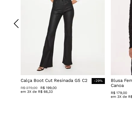
Calça Boot Cut Resinada G5 C2
Blusa Fe
-
29
%
Canoa
R$
279
,
00
R$
199
,
00
em
3
X de
R$
66
,
33
R$
179
,
00
em
3
X de
R