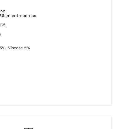
ano
.86cm entrepernas
-G5
a
5%, Viscose 5%