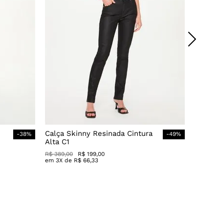
Calça Skinny Resinada Cintura
-
38
%
-
49
%
Alta C1
R$
389
,
00
R$
199
,
00
em
3
X de
R$
66
,
33