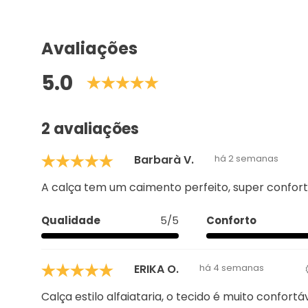
Avaliações
5.0
2 avaliações
Barbarà V.
há 2 semanas
A calça tem um caimento perfeito, super confort
Qualidade
5/5
Conforto
ERIKA O.
há 4 semanas
Calça estilo alfaiataria, o tecido é muito confortá