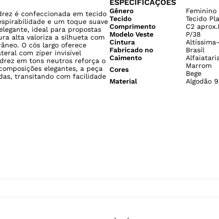
ESPECIFICAÇÕES
Gênero
Feminino
drez é confeccionada em tecido
Tecido
Tecido Pl
respirabilidade e um toque suave
Comprimento
C2 aprox
elegante, ideal para propostas
Modelo Veste
P/38
ra alta valoriza a silhueta com
Cintura
Altíssima
râneo. O cós largo oferece
Fabricado no
Brasil
eral com zíper invisível
Caimento
Alfaiatari
drez em tons neutros reforça o
Marrom
 composições elegantes, a peça
Cores
Bege
das, transitando com facilidade
Material
Algodão 9