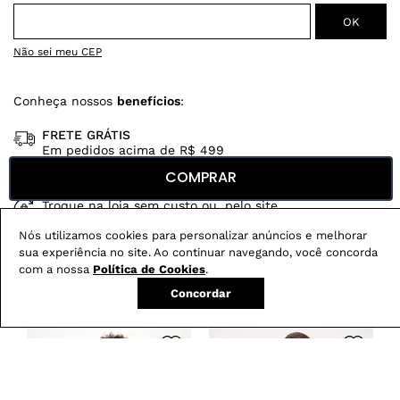
Não sei meu CEP
Conheça nossos
benefícios
:
FRETE GRÁTIS
Em pedidos acima de R$ 499
COMPRAR
Compre no site e retire na loja gratuitamente
Troque na loja sem custo ou, pelo site
com até 2 trocas gratuitas.
Nós utilizamos cookies para personalizar anúncios e melhorar
sua experiência no site. Ao continuar navegando, você concorda
com a nossa
Política de Cookies
.
Concordar
Produtos mais vendidos: