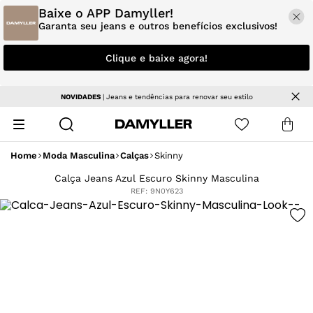
Baixe o APP Damyller!
Garanta seu jeans e outros benefícios exclusivos!
Clique e baixe agora!
Parcele em até 5x sem juros
Home
Moda Masculina
Calças
Skinny
Calça Jeans Azul Escuro Skinny Masculina
REF:
9N0Y623