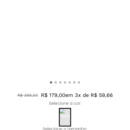
R$ 179,00
em 3x de R$ 59,66
R$
399
,
00