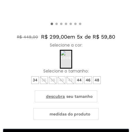
R$ 299,00
em 5x de R$ 59,80
R$
449
,
00
34
36
38
40
42
44
46
48
medidas do produto