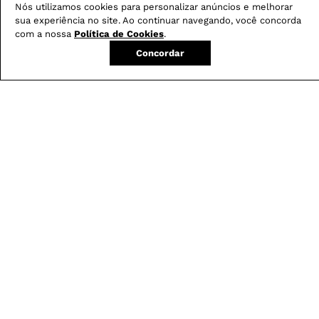
Nós utilizamos cookies para personalizar anúncios e melhorar
Em pedidos acima de R$ 499
sua experiência no site. Ao continuar navegando, você concorda
Compre no site e retire na loja gratuitamente
com a nossa
Política de Cookies
.
Troque na loja sem custo ou, pelo site
Concordar
com até 2 trocas gratuitas.
Produtos mais vendidos: