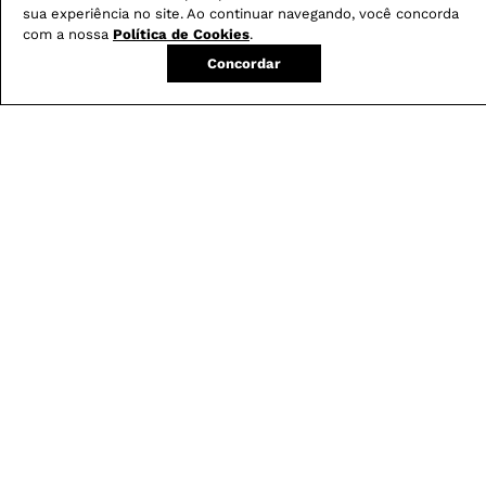
sua experiência no site. Ao continuar navegando, você concorda
com a nossa
Política de Cookies
.
Concordar
Avaliações
4.1
QUERO AVALIAR
Qualidade
4/5
Caimento
Pequeno
Grande
Conforto
5/5
8 avaliações
CATIA P.
há 3 meses
comprador verificado
Solta muita tinta durante o uso, mesmo após 2