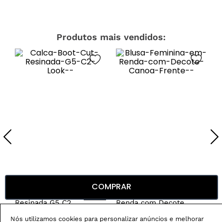
Produtos mais vendidos:
COMPRAR
Calça Boot Cut
Blusa Feminina em
-
29
%
Resinada G5 C2
Renda com Decote
Canoa
R$
279
,
00
R$
199
,
00
R$
179
,
00
Nós utilizamos cookies para personalizar anúncios e melhorar
em
3
X de
R$
66
,
33
em
3
X de
R$
59
,
66