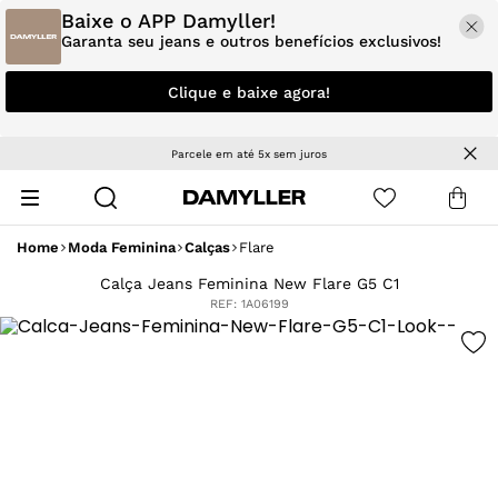
Baixe o APP Damyller!
Garanta seu jeans e outros benefícios exclusivos!
Clique e baixe agora!
Parcele em até 5x sem juros
Home
Moda Feminina
Calças
Flare
Calça Jeans Feminina New Flare G5 C1
REF:
1A06199