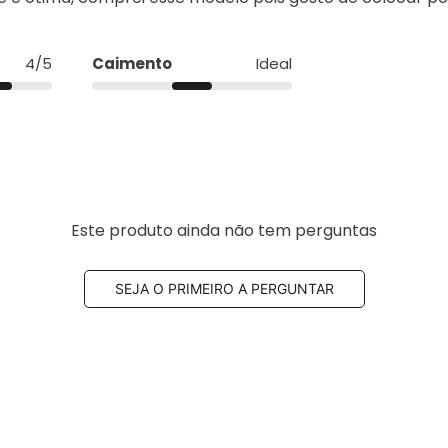
comprador verificado
uatro estrelas por que poderia ser um jeans mais grosso
sigo colocar uma térmica por baixo pois ficou bem justa,v
te é ótima, comprei esse modelo pois gosto de colocar po
4/5
Caimento
Ideal
Este produto ainda não tem perguntas
SEJA O PRIMEIRO A PERGUNTAR