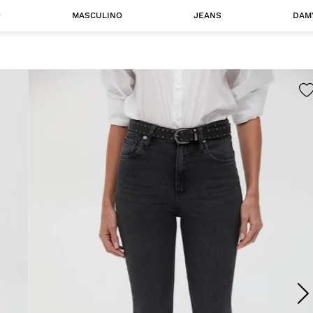
O
MASCULINO
JEANS
DAM
 MASCULINO
Camisas
Jaquetas
 A CATEGORIA