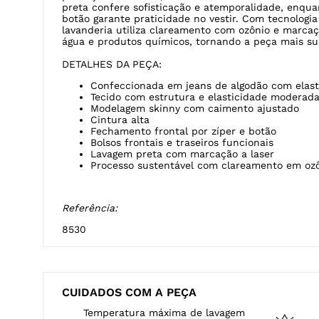
DESCRIÇÃO
A calça feminina skinny é confeccionada em jeans 
oferecendo estrutura, conforto e ajuste perfeito a
valoriza a silhueta, acompanhando as linhas do co
toque macio. Com cintura alta e acabamento moder
produções versáteis, transitando do casual ao urba
preta confere sofisticação e atemporalidade, enqua
botão garante praticidade no vestir. Com tecnologi
lavanderia utiliza clareamento com ozônio e marcaç
água e produtos químicos, tornando a peça mais su
DETALHES DA PEÇA:
Confeccionada em jeans de algodão com elas
Tecido com estrutura e elasticidade moderad
Modelagem skinny com caimento ajustado
Cintura alta
Fechamento frontal por zíper e botão
Bolsos frontais e traseiros funcionais
Lavagem preta com marcação a laser
Processo sustentável com clareamento em ozô
Referência:
8530