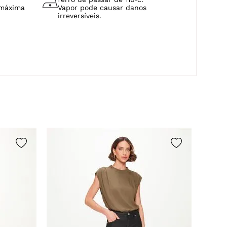
or.
Temperatura máxima de base de
ferro de passar de 110ºc.
 máxima
Vapor pode causar danos
irreversíveis.