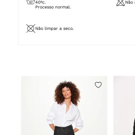
CUIDADOS COM A PEÇA
Temperatura máxima de lavagem
40ºc.
Não a
Processo normal.
Não limpar a seco.