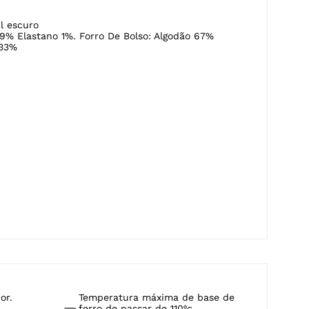
70cm entrepernas
-G5
l escuro
9% Elastano 1%. Forro De Bolso: Algodão 67%
 33%