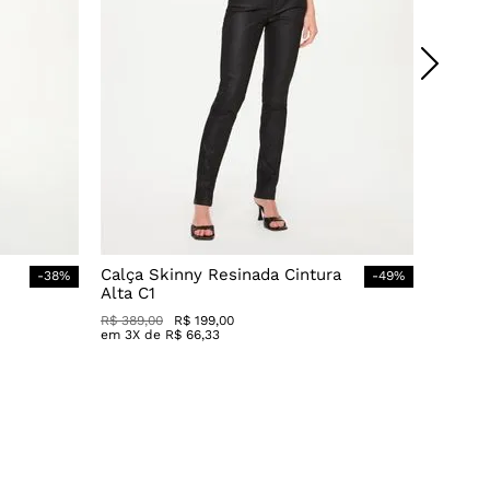
Calça Skinny Resinada Cintura
-
38
%
-
49
%
Alta C1
R$
389
,
00
R$
199
,
00
em
3
X de
R$
66
,
33