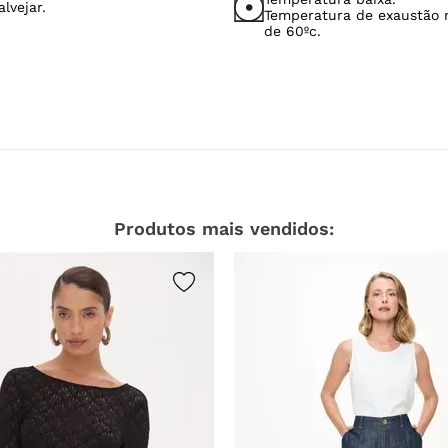
Possível secagem em tamb
Temperatura baixa.
lvejar.
Temperatura de exaustão
de 60ºc.
Produtos mais vendidos: