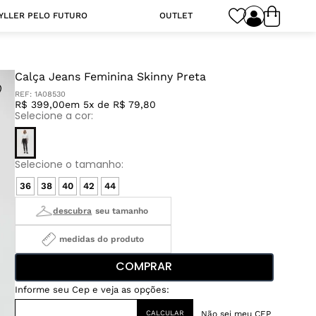
YLLER PELO FUTURO
OUTLET
Calça Jeans Feminina Skinny Preta
REF:
1A08530
R$ 399,00
em 5x de R$ 79,80
36
38
40
42
44
medidas do produto
COMPRAR
Não sei meu CEP