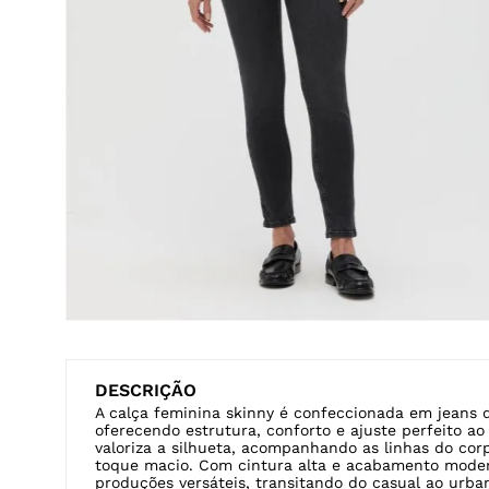
Veja também
BOYFRIEND
CAPRI
FLARE