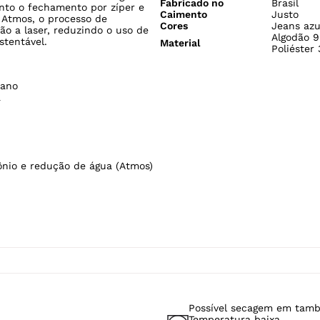
ESPECIFICAÇÕES
Gênero
Feminino
de algodão com elastano,
Tecido
Jeans
o corpo. A modelagem skinny
Comprimento
Cropped 
rpo com elasticidade moderada e
Modelo Veste
P/38
no, a peça é ideal para compor
Cintura
Altíssima
no com facilidade. A lavagem
Fabricado no
Brasil
nto o fechamento por zíper e
Caimento
Justo
a Atmos, o processo de
Cores
Jeans azu
ão a laser, reduzindo o uso de
Algodão 9
stentável.
Material
Poliéster
tano
a
nio e redução de água (Atmos)