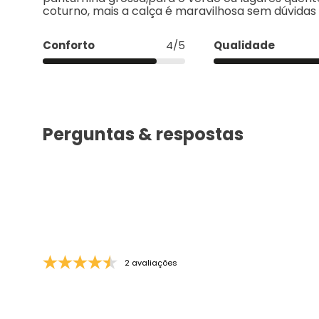
Silvana L.
há um mês
A calça é linda e veste super bem,eu amei,dei q
elastano,para o frio de Curitiba não dá e não con
panturrilha grossa,para o verão ou lugares quen
coturno, mais a calça é maravilhosa sem dúvidas
Conforto
4/5
Qualidade
Perguntas & respostas