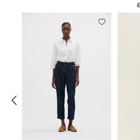
2 avaliações
É