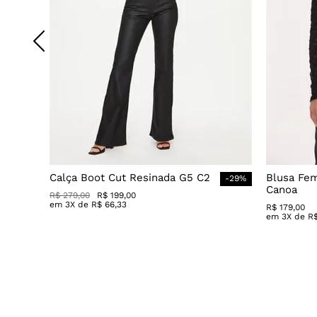
Calça Boot Cut Resinada G5 C2
Blusa Fe
-
29
%
Canoa
R$
279
,
00
R$
199
,
00
em
3
X de
R$
66
,
33
R$
179
,
00
em
3
X de
R