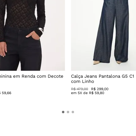
minina em Renda com Decote
Calça Jeans Pantalona G5 C1
com Linho
R$
479
,
00
R$
299
,
00
$
59
,
66
em
5
X de
R$
59
,
80