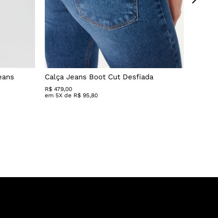
eans
Calça Jeans Boot Cut Desfiada
Calça 
R$
479
,
00
R$ 279,
em
5
X de
R$
95
,
80
em
3
X 