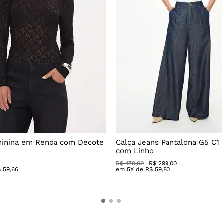
minina em Renda com Decote
Calça Jeans Pantalona G5 C1
com Linho
R$
479
,
00
R$
299
,
00
$
59
,
66
em
5
X de
R$
59
,
80