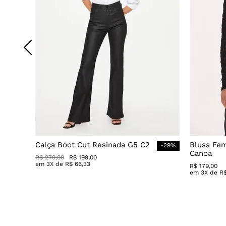
Calça Boot Cut Resinada G5 C2
Blusa Fe
-
29
%
Canoa
R$
279
,
00
R$
199
,
00
em
3
X de
R$
66
,
33
R$
179
,
00
em
3
X de
R