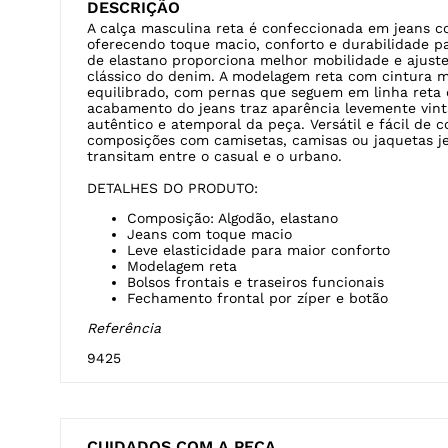
DESCRIÇÃO
A calça masculina reta é confeccionada em jeans c
oferecendo toque macio, conforto e durabilidade par
de elastano proporciona melhor mobilidade e ajuste
clássico do denim. A modelagem reta com cintura 
equilibrado, com pernas que seguem em linha reta d
acabamento do jeans traz aparência levemente vint
autêntico e atemporal da peça. Versátil e fácil de c
composições com camisetas, camisas ou jaquetas j
transitam entre o casual e o urbano.
DETALHES DO PRODUTO:
Composição: Algodão, elastano
Jeans com toque macio
Leve elasticidade para maior conforto
Modelagem reta
Bolsos frontais e traseiros funcionais
Fechamento frontal por zíper e botão
Referência
9425
CUIDADOS COM A PEÇA