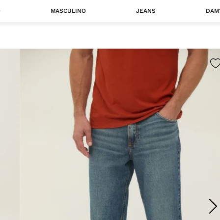
O
MASCULINO
JEANS
DAM
 MASCULINO
Camisas
Jaquetas
 A CATEGORIA