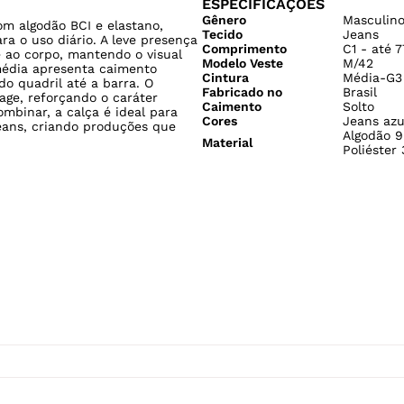
ESPECIFICAÇÕES
Gênero
Masculin
om algodão BCI e elastano,
Tecido
Jeans
a o uso diário. A leve presença
Comprimento
C1 - até 
 ao corpo, mantendo o visual
Modelo Veste
M/42
média apresenta caimento
Cintura
Média-G3
o quadril até a barra. O
Fabricado no
Brasil
age, reforçando o caráter
Caimento
Solto
ombinar, a calça é ideal para
Cores
Jeans azu
eans, criando produções que
Algodão 9
Material
Poliéster