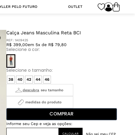
YLLER PELO FUTURO
OUTLET
Calça Jeans Masculina Reta BCI
REF:
1A09425
R$ 399,00
em 5x de R$ 79,80
38
40
42
44
46
medidas do produto
COMPRAR
Não sei meu CEP