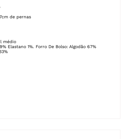
o
77cm de pernas
l médio
9% Elastano 1%. Forro De Bolso: Algodão 67%
 33%