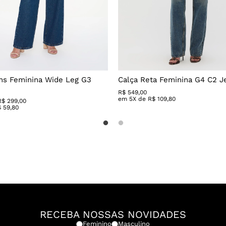
ns Feminina Wide Leg G3
Calça Reta Feminina G4 C2 J
R$
549
,
00
em
5
X de
R$
109
,
80
R$ 299,00
$
59
,
80
RECEBA NOSSAS NOVIDADES
Feminino
Masculino