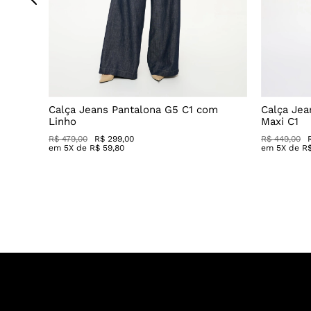
Decote
Calça Jeans Pantalona G5 C1 com
Calça Jea
Linho
Maxi C1
R$ 479,00
R$ 299,00
R$ 449,00
em
5
X de
R$
59
,
80
em
5
X de
R