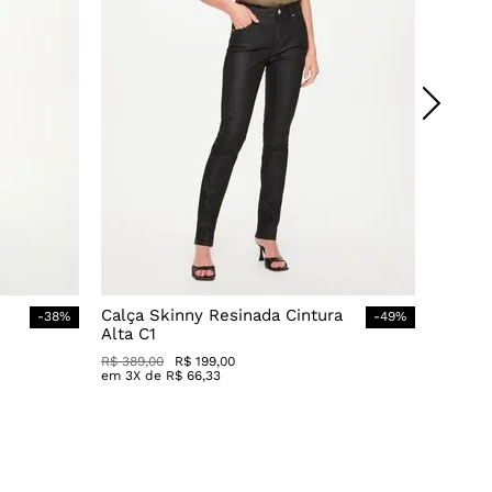
Calça Skinny Resinada Cintura
-
38
%
-
49
%
Alta C1
R$
389
,
00
R$
199
,
00
em
3
X de
R$
66
,
33