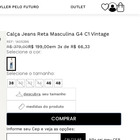
YLLER PELO FUTURO
OUTLET
Calça Jeans Reta Masculina G4 C1 Vintage
REF:
1A05396
R$
379
,
00
R$ 199,00
em 3x de R$ 66,33
38
40
42
44
46
48
medidas do produto
COMPRAR
Não sei meu CEP