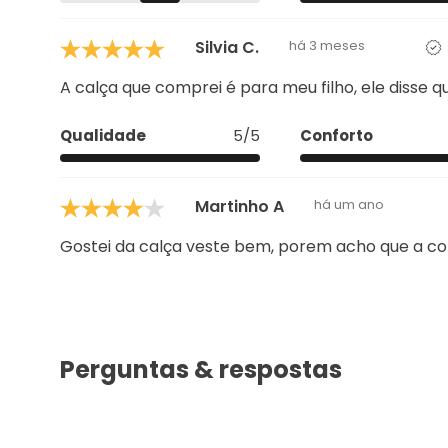
Silvia C.
há 3 meses
A calça que comprei é para meu filho, ele disse q
Qualidade
5/5
Conforto
Martinho A
há um ano
Gostei da calça veste bem, porem acho que a co
Perguntas & respostas