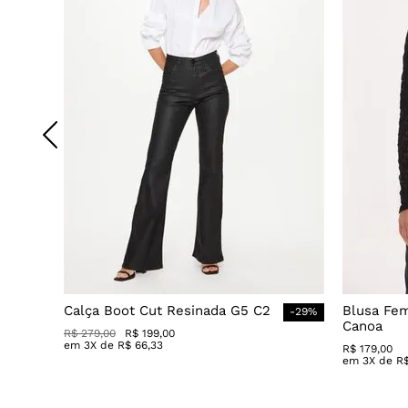
Calça Boot Cut Resinada G5 C2
Blusa Fe
-
29
%
Canoa
R$
279
,
00
R$
199
,
00
em
3
X de
R$
66
,
33
R$
179
,
00
em
3
X de
R