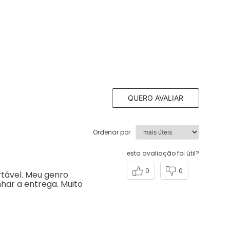
QUERO AVALIAR
Ordenar por
esta avaliação foi útil?
0
0
rtável. Meu genro
har a entrega. Muito