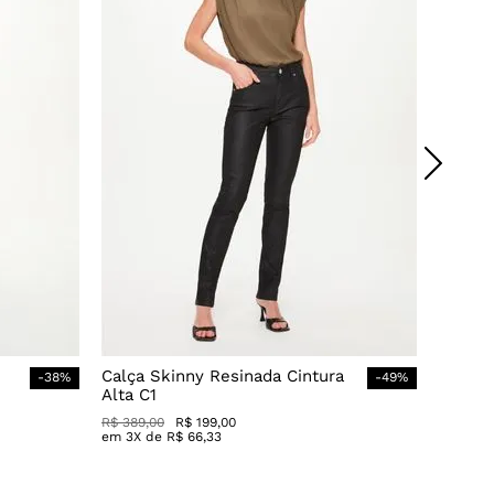
Calça Skinny Resinada Cintura
-
38
%
-
49
%
Alta C1
R$
389
,
00
R$
199
,
00
em
3
X de
R$
66
,
33