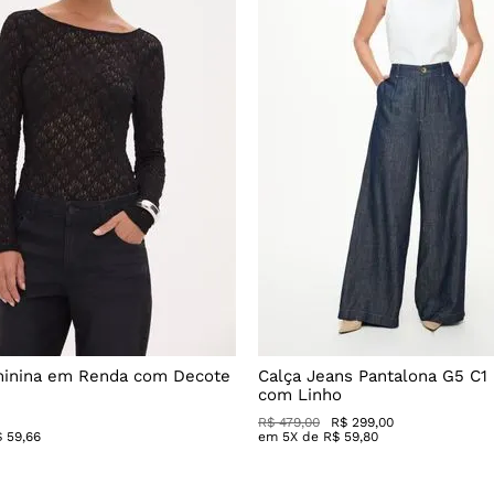
minina em Renda com Decote
Calça Jeans Pantalona G5 C1
com Linho
R$
479
,
00
R$
299
,
00
$
59
,
66
em
5
X de
R$
59
,
80