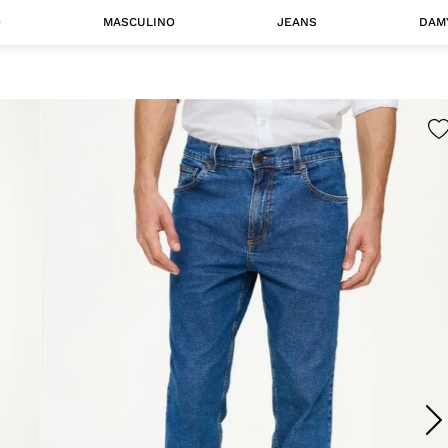
O
MASCULINO
JEANS
DAM
 MASCULINO
Camisas
Jaquetas
 A CATEGORIA