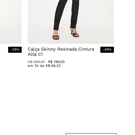
Calça Skinny Resinada Cintura
-
38
%
-
49
%
Alta C1
R$
389
,
00
R$
199
,
00
em
3
X de
R$
66
,
33