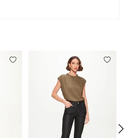
ferro de passar de 110ºc.
 máxima
Vapor pode causar danos
irreversíveis.