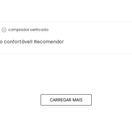
5/5
Qualidade
5/5
comprador verificado
comprador verificado
to confortável! Recomendo!
CARREGAR MAIS