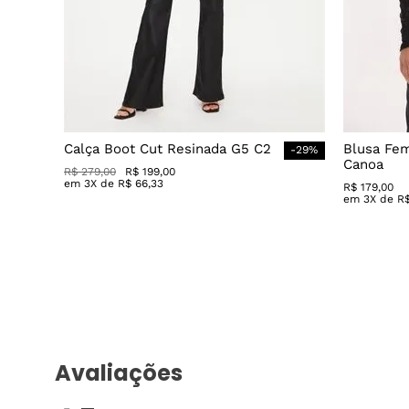
Calça Boot Cut Resinada G5 C2
Blusa Fe
-
29
%
Canoa
R$
279
,
00
R$
199
,
00
em
3
X de
R$
66
,
33
R$
179
,
00
em
3
X de
R