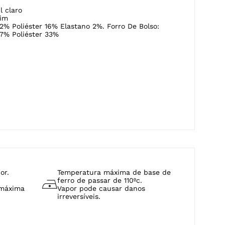
o
87 cm de Pernas
l claro
im
2% Poliéster 16% Elastano 2%. Forro De Bolso:
7% Poliéster 33%
or.
Temperatura máxima de base de