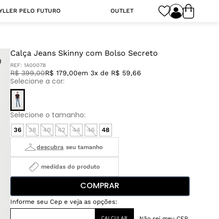
YLLER PELO FUTURO
OUTLET
Calça Jeans Skinny com Bolso Secreto
REF:
1A00078
R$
399
,
00
R$ 179,00
em 3x de R$ 59,66
36
38
40
42
44
46
48
medidas do produto
COMPRAR
Não sei meu CEP