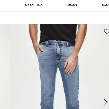
O
MASCULINO
JEANS
DAM
 MASCULINO
Camisas
Jaquetas
 A CATEGORIA