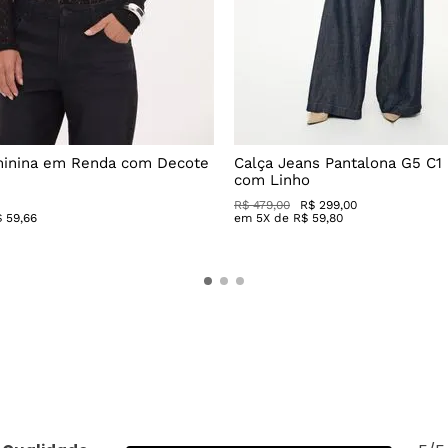
minina em Renda com Decote
Calça Jeans Pantalona G5 C1
com Linho
R$
479
,
00
R$
299
,
00
$
59
,
66
em
5
X de
R$
59
,
80