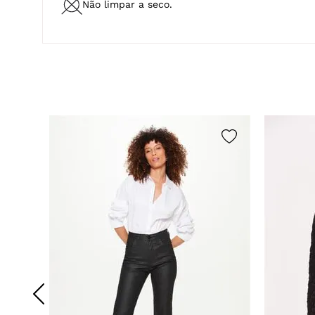
Temperatura máxima de lavagem
40ºc.
Não a
Processo normal.
Não limpar a seco.