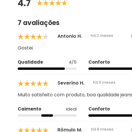
Avaliações
4.7
7 avaliações
Antonio H.
há 2 meses
Gostei.
Qualidade
4/5
Conforto
Severino H.
há 5 meses
Muito satisfeito com produto, boa qualidade jea