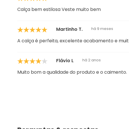
Caimento
Ideal
Conforto
Rômulo M.
há 8 meses
Calça bem estilosa Veste muito bem
Martinho T.
há 9 meses
A calça é perfeita, excelente acabamento e mui
Flávio L
há 2 anos
Muito bom a qualidade do produto e o caimento.