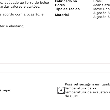
ESPECIFICAÇÕES
Gênero
Masculin
te da linha MOVE DENIM,
Tecido
Jeans
 graças ao seu aspecto de
Comprimento
C2 - até 
I (A certificação BCI A
Better
Modelo Veste
M/42
demais áreas envolvidas para
Cintura
Média-G3
dão.), poliéster e elastano. O
Fabricado no
Brasil
o, aplicado ao forro do bolso
Cores
Jeans azu
ardar valores e cartões,
Tipo de Tecido
Move Den
Algodão 8
 acordo com a ocasião, e
Material
Algodão 6
er e elastano;
Possível secagem em tamb