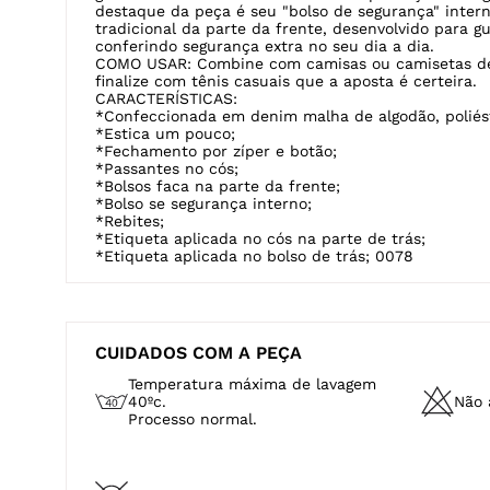
DESCRIÇÃO
DESCRIÇÃO: A calça masculina skinny G3C2 faz par
garantindo conforto e ótima mobilidade no seu dia,
moletom, em denim malha de composição algodão BC
Cotton Initiative
é uma ONG que reúne produtores e 
garantir uma cadeia sustentável na produção do algo
destaque da peça é seu "bolso de segurança" intern
tradicional da parte da frente, desenvolvido para gu
conferindo segurança extra no seu dia a dia.
COMO USAR: Combine com camisas ou camisetas de
finalize com tênis casuais que a aposta é certeira.
CARACTERÍSTICAS:
*Confeccionada em denim malha de algodão, poliést
*Estica um pouco;
*Fechamento por zíper e botão;
*Passantes no cós;
*Bolsos faca na parte da frente;
*Bolso se segurança interno;
*Rebites;
*Etiqueta aplicada no cós na parte de trás;
*Etiqueta aplicada no bolso de trás; 0078
CUIDADOS COM A PEÇA