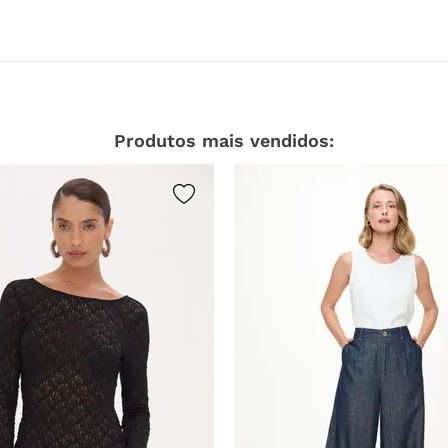
Temperatura baixa.
lvejar.
Temperatura de exaustão
de 60ºc.
Produtos mais vendidos: