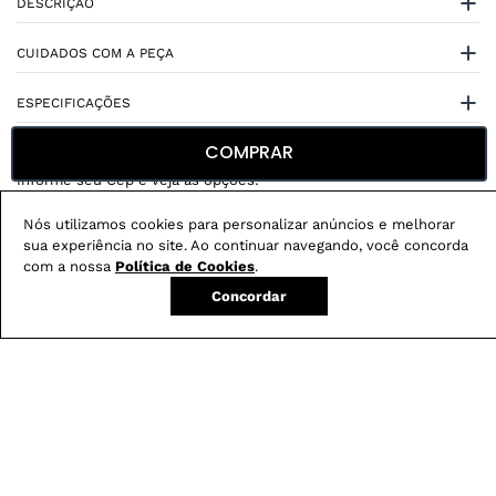
DESCRIÇÃO
CUIDADOS COM A PEÇA
ESPECIFICAÇÕES
COMPRAR
Nós utilizamos cookies para personalizar anúncios e melhorar
sua experiência no site. Ao continuar navegando, você concorda
Não sei meu CEP
com a nossa
Política de Cookies
.
Concordar
Conheça nossos
benefícios
:
FRETE GRÁTIS
Em pedidos acima de R$ 499
Compre no site e retire na loja gratuitamente
Troque na loja sem custo ou, pelo site
com até 2 trocas gratuitas.