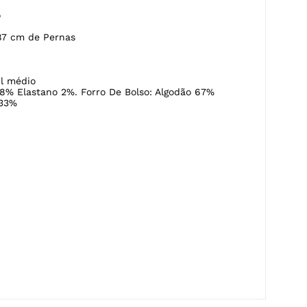
o
87 cm de Pernas
l médio
8% Elastano 2%. Forro De Bolso: Algodão 67%
 33%