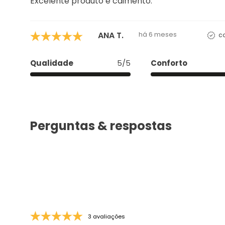
Excelente produto e caimento.
ANA T.
há 6 meses
c
Qualidade
5/5
Conforto
Perguntas & respostas
3 avaliações