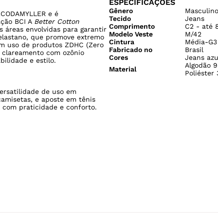
ESPECIFICAÇÕES
Gênero
Masculin
a ECODAMYLLER e é
Tecido
Jeans
ação BCI A
Better Cotton
Comprimento
C2 - até 
áreas envolvidas para garantir
Modelo Veste
M/42
 elastano, que promove extremo
Cintura
Média-G3
om uso de produtos ZDHC (Zero
Fabricado no
Brasil
e clareamento com ozônio
Cores
Jeans azu
ilidade e estilo.
Algodão 9
Material
Poliéster
ersatilidade de uso em
camisetas, e aposte em tênis
k com praticidade e conforto.