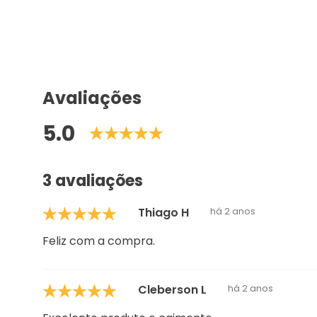
Avaliações
5.0
3 avaliações
Thiago H
há 2 anos
Feliz com a compra.
Cleberson L
há 2 anos