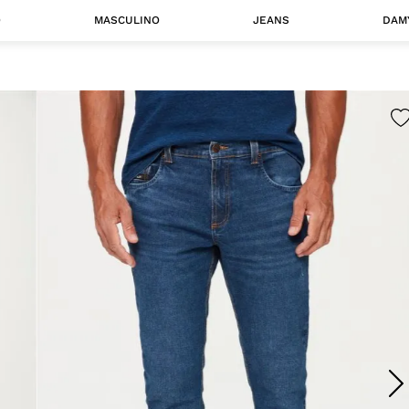
O
MASCULINO
JEANS
DAM
 MASCULINO
Camisas
Jaquetas
 A CATEGORIA