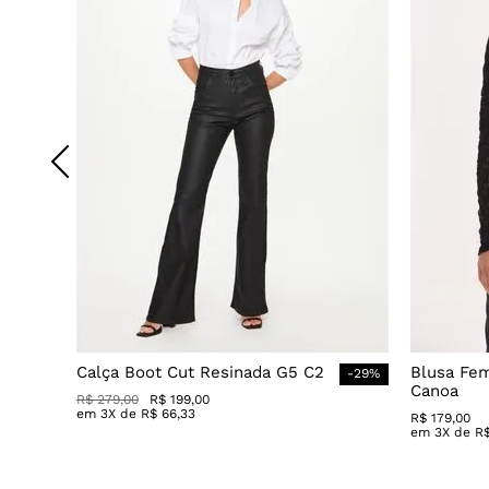
Calça Boot Cut Resinada G5 C2
Blusa Fe
-
29
%
Canoa
R$
279
,
00
R$
199
,
00
em
3
X de
R$
66
,
33
R$
179
,
00
em
3
X de
R