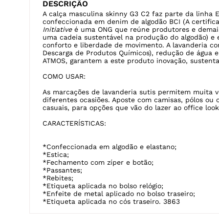
DESCRIÇÃO
A calça masculina skinny G3 C2 faz parte da linh
confeccionada em denim de algodão BCI (A certific
Initiative
é uma ONG que reúne produtores e demais 
uma cadeia sustentável na produção do algodão) e
conforto e liberdade de movimento. A lavanderia c
Descarga de Produtos Químicos), redução de água 
ATMOS, garantem a este produto inovação, sustentab
COMO USAR:
As marcações de lavanderia sutis permitem muita v
diferentes ocasiões. Aposte com camisas, pólos ou 
casuais, para opções que vão do lazer ao office loo
CARACTERÍSTICAS:
*Confeccionada em algodão e elastano;
*Estica;
*Fechamento com zíper e botão;
*Passantes;
*Rebites;
*Etiqueta aplicada no bolso relógio;
*Enfeite de metal aplicado no bolso traseiro;
*Etiqueta aplicada no cós traseiro. 3863