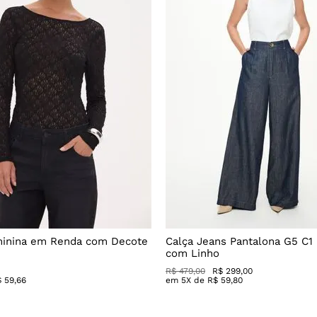
minina em Renda com Decote
Calça Jeans Pantalona G5 C1
com Linho
R$
479
,
00
R$
299
,
00
$
59
,
66
em
5
X de
R$
59
,
80