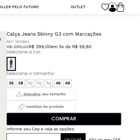
YLLER PELO FUTURO
OUTLET
Calça Jeans Skinny G3 com Marcações
REF:
1A03863
R$
399
,
00
R$ 299,00
em 5x de R$ 59,80
36
38
40
42
44
46
48
medidas do produto
COMPRAR
Não sei meu CEP