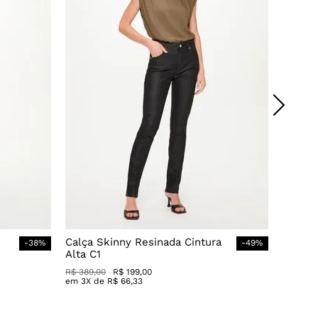
Calça Skinny Resinada Cintura
-
38
%
-
49
%
Alta C1
R$
389
,
00
R$
199
,
00
em
3
X de
R$
66
,
33