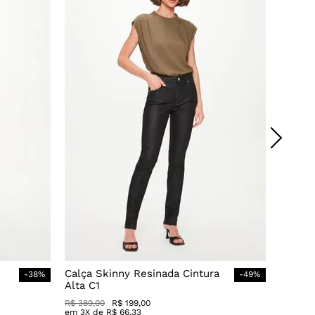
Calça Skinny Resinada Cintura
-
38
%
-
49
%
Alta C1
R$
389
,
00
R$
199
,
00
em
3
X de
R$
66
,
33