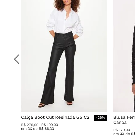
Calça Boot Cut Resinada G5 C2
Blusa Fe
-
29
%
Canoa
R$
279
,
00
R$
199
,
00
em
3
X de
R$
66
,
33
R$
179
,
00
em
3
X de
R