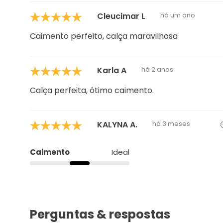
Cleucimar L
há um ano
Caimento perfeito, calça maravilhosa
Karla A
há 2 anos
Calça perfeita, ótimo caimento.
KALYNA A.
há 3 meses
Caimento
Ideal
Perguntas & respostas