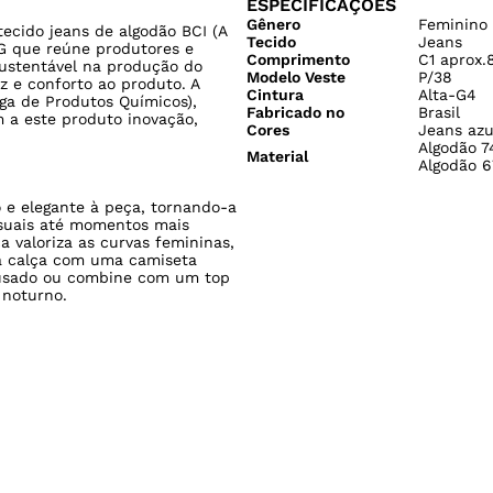
ESPECIFICAÇÕES
Gênero
Feminino
ecido jeans de algodão BCI (A
Tecido
Jeans
 que reúne produtores e
Comprimento
C1 aprox.
sustentável na produção do
Modelo Veste
P/38
z e conforto ao produto. A
Cintura
Alta-G4
ga de Produtos Químicos),
Fabricado no
Brasil
 a este produto inovação,
Cores
Jeans azu
Algodão 7
Material
Algodão 6
 e elegante à peça, tornando-a
asuais até momentos mais
a valoriza as curvas femininas,
 a calça com uma camiseta
ousado ou combine com um top
 noturno.