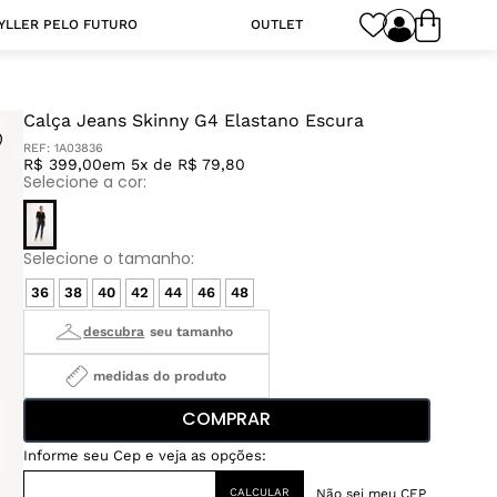
YLLER PELO FUTURO
OUTLET
Calça Jeans Skinny G4 Elastano Escura
REF:
1A03836
R$ 399,00
em 5x de R$ 79,80
36
38
40
42
44
46
48
medidas do produto
COMPRAR
Não sei meu CEP