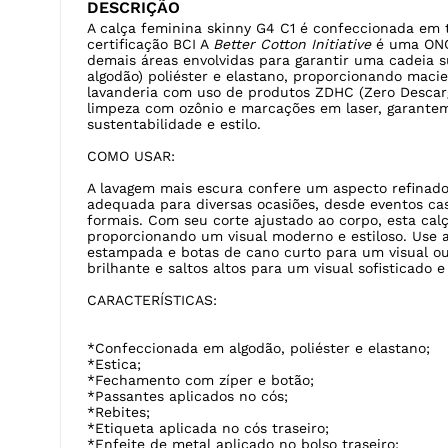
DESCRIÇÃO
A calça feminina skinny G4 C1 é confeccionada em t
certificação BCI A
Better Cotton Initiative
é uma ONG
demais áreas envolvidas para garantir uma cadeia 
algodão) poliéster e elastano, proporcionando macie
lavanderia com uso de produtos ZDHC (Zero Descar
limpeza com ozônio e marcações em laser, garantem
sustentabilidade e estilo.
COMO USAR:
A lavagem mais escura confere um aspecto refinado
adequada para diversas ocasiões, desde eventos c
formais. Com seu corte ajustado ao corpo, esta calç
proporcionando um visual moderno e estiloso. Use
estampada e botas de cano curto para um visual 
brilhante e saltos altos para um visual sofisticado e
CARACTERÍSTICAS:
*Confeccionada em algodão, poliéster e elastano;
*Estica;
*Fechamento com zíper e botão;
*Passantes aplicados no cós;
*Rebites;
*Etiqueta aplicada no cós traseiro;
*Enfeite de metal aplicado no bolso traseiro;