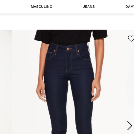
O
MASCULINO
JEANS
DAM
 MASCULINO
Camisas
Jaquetas
 A CATEGORIA