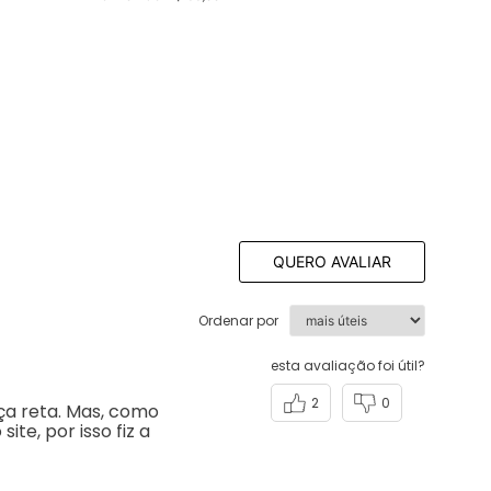
QUERO AVALIAR
Ordenar por
esta avaliação foi útil?
2
0
ça reta. Mas, como
te, por isso fiz a