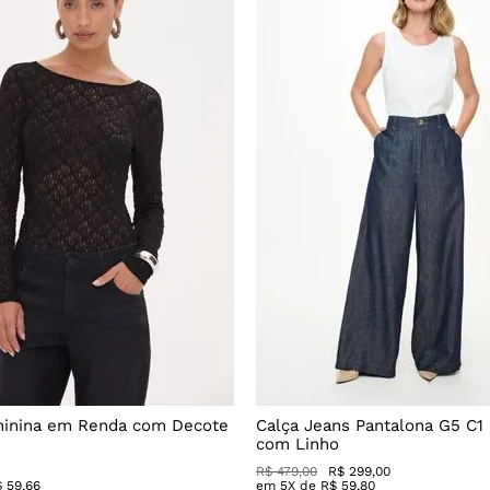
minina em Renda com Decote
Calça Jeans Pantalona G5 C1
com Linho
R$
479
,
00
R$
299
,
00
$
59
,
66
em
5
X de
R$
59
,
80